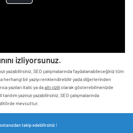
Play
Video
nını izliyorsunuz.
zınızı yazabilirsiniz. SEO çalışmalarında faydalanabileceğiniz tüm
 herhangi bir yazıyı renklendirebilir yada diğerlerinden
ıca yazıları italic ya da
altı çizili
olarak gösterebilmenizde
i tanıtım yazınızı yazabilirsiniz. SEO çalışmalarında
editörde mevcuttur.
stanızdan takip edebilirsiniz !