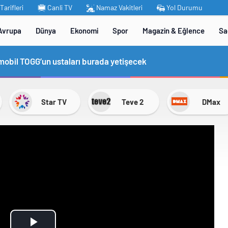
arifleri
Canli TV
Namaz Vakitleri
Yol Durumu
Avrupa
Dünya
Ekonomi
Spor
Magazin & Eğlence
Sa
omobil TOGG’un ustaları burada yetişecek
Star TV
Teve 2
DMax