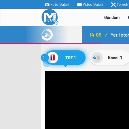
Foto Galeri
Video Galeri
Yemek T
Gündem
MİT’ten Irak’ın kuzeyinde operasyon: Ramazan Güneş Türkiye’ye getirildi
14:05
/
Yerli ot
TRT 1
Kanal D