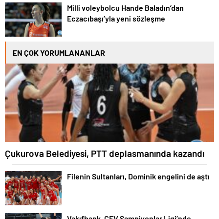
Milli voleybolcu Hande Baladın’dan
Eczacıbaşı’yla yeni sözleşme
EN ÇOK YORUMLANANLAR
Çukurova Belediyesi, PTT deplasmanında kazandı
Filenin Sultanları, Dominik engelini de aştı
Vakıfbank, CEV Şampiyonlar Ligi’nde