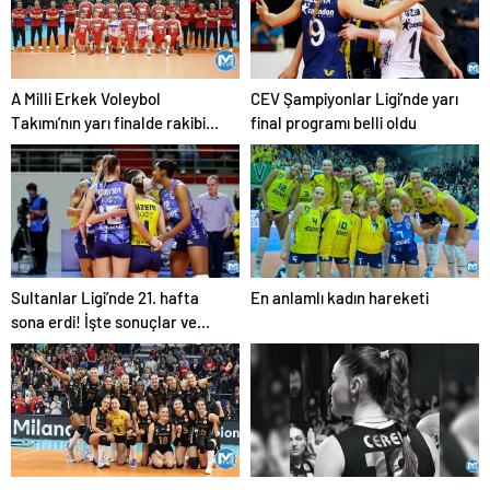
A Milli Erkek Voleybol
CEV Şampiyonlar Ligi’nde yarı
Takımı’nın yarı finalde rakibi
final programı belli oldu
Çekya
Sultanlar Ligi’nde 21. hafta
En anlamlı kadın hareketi
sona erdi! İşte sonuçlar ve
puan durumu…