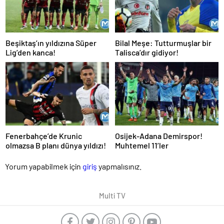
Beşiktaş’ın yıldızına Süper
Bilal Meşe: Tutturmuşlar bir
Lig’den kanca!
Talisca’dır gidiyor!
Fenerbahçe’de Krunic
Osijek-Adana Demirspor!
olmazsa B planı dünya yıldızı!
Muhtemel 11’ler
Yorum yapabilmek için
giriş
yapmalısınız.
Multi TV