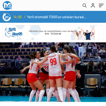
14:05
/
Yerli otomobil TOGG’un ustaları burada yetişecek