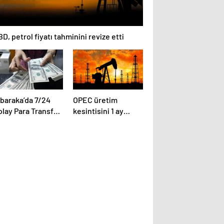
D, petrol fiyatı tahminini revize etti
lbaraka’da 7/24
OPEC üretim
lay Para Transferi
kesintisini 1 ay
önemi Başlıyor
uzatacak