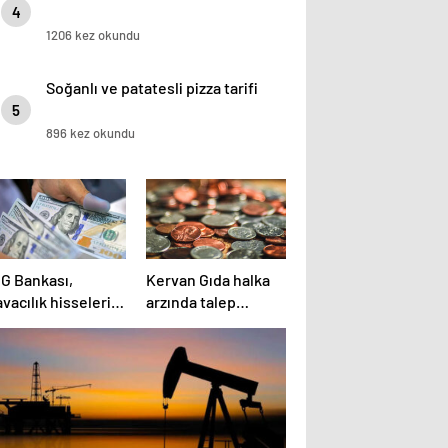
4
1206 kez okundu
Soğanlı ve patatesli pizza tarifi
5
896 kez okundu
NG Bankası,
Kervan Gıda halka
vacılık hisselerini
arzında talep
rcek altına aldı
toplama süreci
başladı