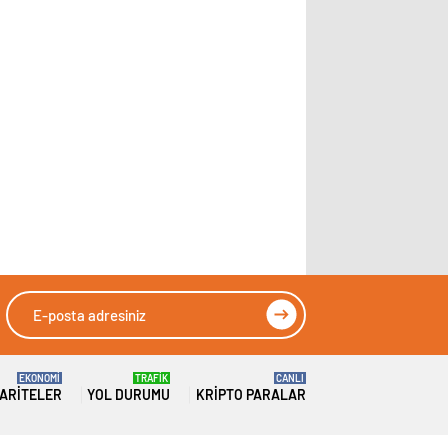
EKONOMİ
TRAFİK
CANLI
ARITELER
YOL DURUMU
KRIPTO PARALAR