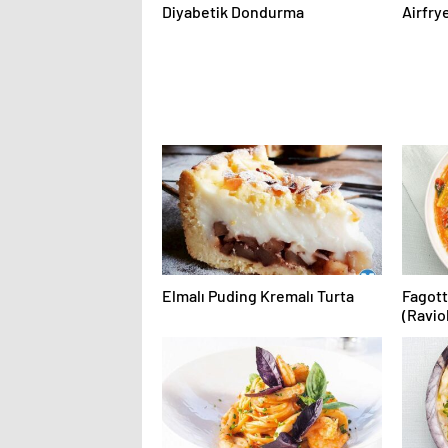
Diyabetik Dondurma
Airfry
Elmalı Puding Kremalı Turta
Fagott
(Raviol