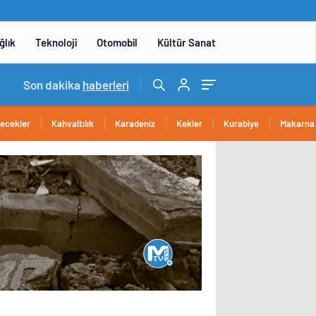
ğlık
Teknoloji
Otomobil
Kültür Sanat
14:05
Son dakika
/
Yerli otomobil TOGG’un ustaları burada yetişece
haberleri
cecekler
Kahvaltılık
Karadeniz
Kekler
Kurabiye
Makarna