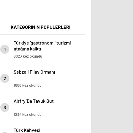
KATEGORİNİN POPÜLERLERİ
Türkiye ‘gastronomi’ turizmi
atağına kalktı
1
9823 kez okundu
Sebzeli Pilav Ormanı
2
1668 kez okundu
Airfry’Da Tavuk But
3
1234 kez okundu
Türk Kahvesi