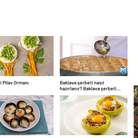
i Pilav Ormanı
Baklava şerbeti nasıl
hazırlanır? Baklava şerbeti
ölçüsü, kıvamı, tarifi