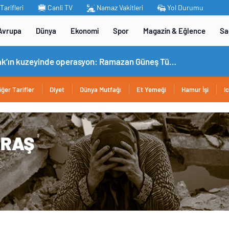
arifleri
Canli TV
Namaz Vakitleri
Yol Durumu
Avrupa
Dünya
Ekonomi
Spor
Magazin & Eğlence
Sa
MİT’ten Irak’ın kuzeyinde operasyon: Ramazan Güneş Türkiye’ye getirildi
iğer Tarifler
Diyet
Dünya Mutfağı
Et Yemeği
Hamur İşi
I