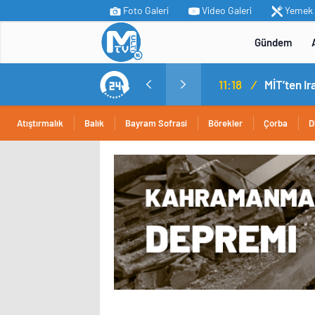
Foto Galeri
Video Galeri
Yemek T
Gündem
11:18
/
Atıştırmalık
Balık
Bayram Sofrasi
Börekler
Çorba
D