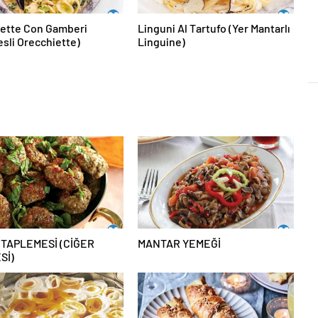
iette Con Gamberi
Linguni Al Tartufo (Yer Mantarlı
esli Orecchiette)
Linguine)
 TAPLEMESİ (CİĞER
MANTAR YEMEĞİ
Sİ)