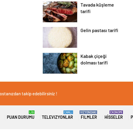
Tavada küşleme
tarifi
Gelin pastası tarifi
Kabak çiçeği
dolması tarifi
stanızdan takip edebilirsiniz !
LİG
CANLI
VIZYONDAKI
EKONOMİ
PUAN DURUMU
TELEVIZYONLAR
FILMLER
HISSELER
P