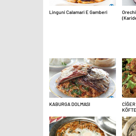
Linguni Calamari E Gamberi
Orech
(Karid
KABURGA DOLMASI
CİĞER
KÖFTE