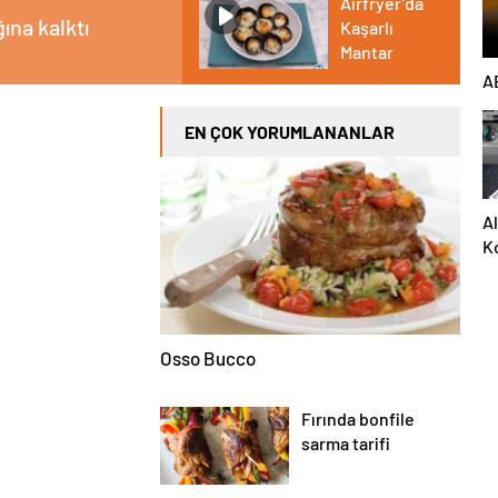
Airfryer’da
ına kalktı
Kaşarlı
Mantar
AB
EN ÇOK YORUMLANANLAR
A
Ko
D
Osso Bucco
Fırında bonfile
sarma tarifi