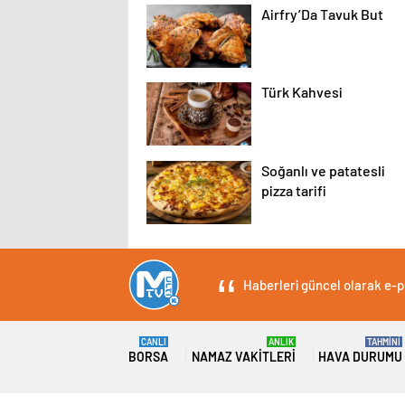
Airfry’Da Tavuk But
Türk Kahvesi
Soğanlı ve patatesli
pizza tarifi
Haberleri güncel olarak e-po
CANLI
ANLIK
TAHMİNİ
BORSA
NAMAZ VAKITLERI
HAVA DURUMU