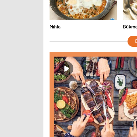
Mıhla
Bükmel
D