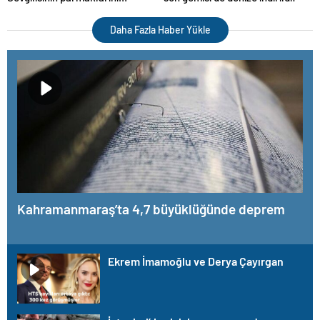
satırla kesti
Daha Fazla Haber Yükle
Kahramanmaraş’ta 4,7 büyüklüğünde deprem
Ekrem İmamoğlu ve Derya Çayırgan