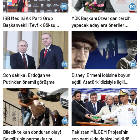
İBB Meclisi AK Parti Grup
YÖK Başkanı Özvar’dan tercih
Başkanvekili Tevfik Göksu
yapacak adaylara öneriler:
‘İstanbul’un Kaybolan Yılları’nı
‘Bu yıl önemli yenilikler yaptık’
anlattı: İstanbul’un hali içler
diyerek duyurdu
acısı
Son dakika: Erdoğan ve
Disney, Ermeni lobisine boyun
Putin’den önemli görüşme
eğdi! ‘Atatürk’ dizisiyle ilgili
skandal karara tepki yağdı
Bilecik’te kan donduran olay!
Pakistan MİLGEM Projesi’nin
Sevgilisinin parmaklarını
son gemisi de denize indirildi!