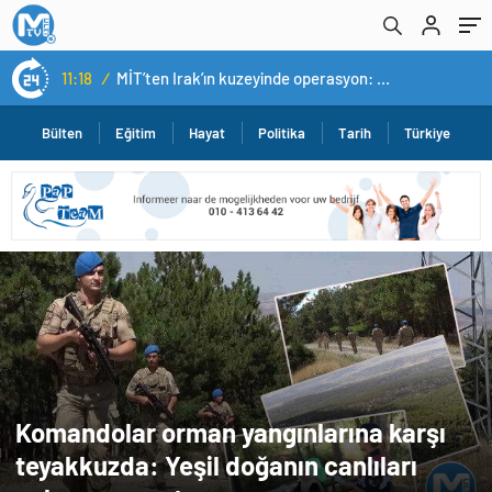
11:18
/
MİT’ten Irak’ın kuzeyinde operasyon: Ramazan Güneş Türkiye’ye getirildi
Bülten
Eğitim
Hayat
Politika
Tarih
Türkiye
Komandolar orman yangınlarına karşı
teyakkuzda: Yeşil doğanın canlıları