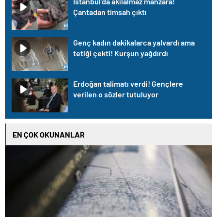
İstanbul’da akılalmaz manzara!
Çantadan timsah çıktı
Genç kadın dakikalarca yalvardı ama
tetiği çekti! Kurşun yağdırdı
Erdoğan talimatı verdi! Gençlere
verilen o sözler tutuluyor
EN ÇOK OKUNANLAR