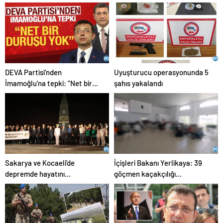
DEVA Partisi’nden
Uyuşturucu operasyonunda 5
İmamoğlu’na tepki: “Net bir
şahıs yakalandı
duruşu yok”
Sakarya ve Kocaeli’de
İçişleri Bakanı Yerlikaya: 39
depremde hayatını
göçmen kaçakçılığı
kaybedenler dualarla anıldı
organizatörü yakalandı