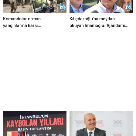
Komandolar orman
Kılıçdaroğlu’na meydan
yangınlarına karşı
okuyan İmamoğlu: Ajandamız
teyakkuzda: Yeşil doğanın
olacak ama belli bir günü yok
canlıları onlara emanet