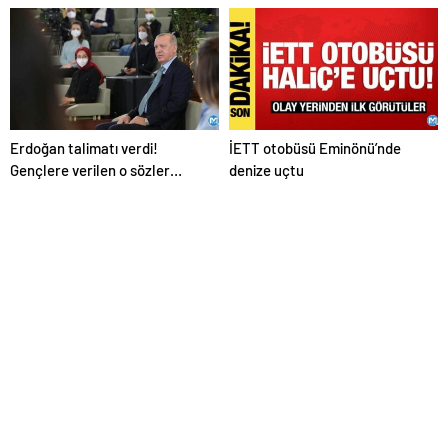
çıktı
Kurşun yağdırdı
Erdoğan talimatı verdi!
İETT otobüsü Eminönü’nde
Gençlere verilen o sözler
denize uçtu
tutuluyor