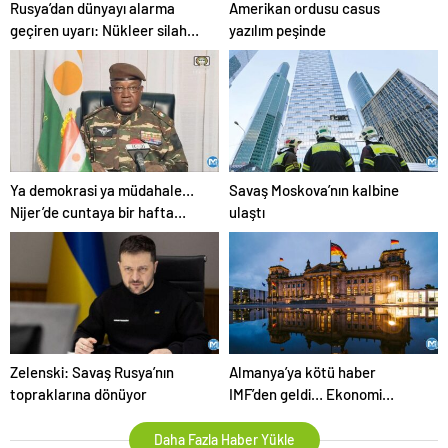
Rusya’dan dünyayı alarma
Amerikan ordusu casus
geçiren uyarı: Nükleer silah
yazılım peşinde
kullanmak zorunda kalırız
Ya demokrasi ya müdahale…
Savaş Moskova’nın kalbine
Nijer’de cuntaya bir hafta
ulaştı
süre
Zelenski: Savaş Rusya’nın
Almanya’ya kötü haber
topraklarına dönüyor
IMF’den geldi… Ekonomi
Bakanı Robert Habeck’ten
itiraf gibi sözler
Daha Fazla Haber Yükle