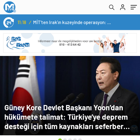
11:18
/
MİT’ten Irak’ın kuzeyinde operasyon: Ramazan Güneş Türkiye’ye getirildi
Güney Kore Devlet Başkanı Yoon’dan
hükümete talimat: Türkiye’ye deprem
desteği için tüm kaynakları seferber
edin