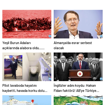
Yeşil Burun Adaları
Almanya’da esrar serbest
açıklarında alabora oldu…
olacak
Göçmen teknesi faciası: 63
ölü
Pilot lavaboda hayatını
İngilizler adını koydu: Hakan
kaybetti, havada korku dolu
Fidan faktörü! AB’ye Türkiye
anlar!
çağrısı: Hala geç değil