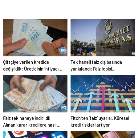
Çiftçiye verilen kredide
Tek haneli faiz dış basında
değişiklik: Üreticinin ihtiyacı
yankılandı: Faiz lobisi
kadar girdi sağlanacak
umudunu muhalefete bağladı
Faiz tek haneye indirildi!
Fitch’ten ‘faiz’ uyarısı: Küresel
Alınan karar kredilere nasıl
kredi riskleri artıyor
yansıyacak?