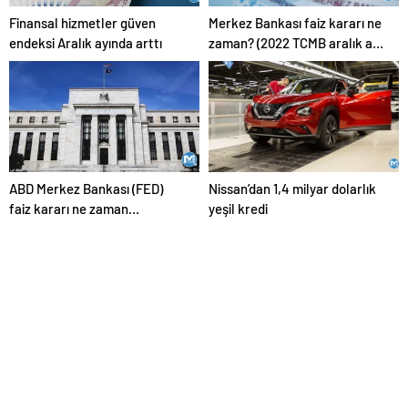
Finansal hizmetler güven
Merkez Bankası faiz kararı ne
endeksi Aralık ayında arttı
zaman? (2022 TCMB aralık ayı
faiz kararı)
ABD Merkez Bankası (FED)
Nissan’dan 1,4 milyar dolarlık
faiz kararı ne zaman
yeşil kredi
açıklanacak? (2022 FED aralık
ayı PPK faiz toplantısı)