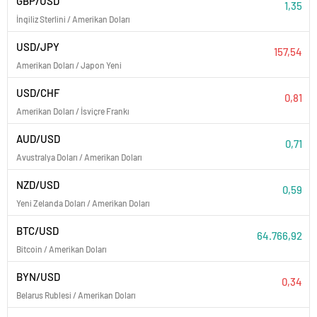
GBP/USD
1,35
İngiliz Sterlini / Amerikan Doları
USD/JPY
157,54
Amerikan Doları / Japon Yeni
USD/CHF
0,81
Amerikan Doları / İsviçre Frankı
AUD/USD
0,71
Avustralya Doları / Amerikan Doları
NZD/USD
0,59
Yeni Zelanda Doları / Amerikan Doları
BTC/USD
64.766,92
Bitcoin / Amerikan Doları
BYN/USD
0,34
Belarus Rublesi / Amerikan Doları