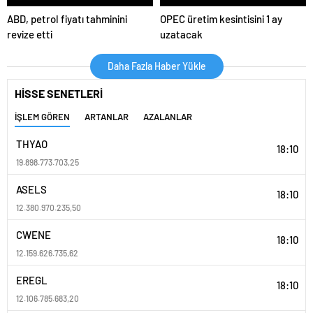
ABD, petrol fiyatı tahminini
OPEC üretim kesintisini 1 ay
revize etti
uzatacak
Daha Fazla Haber Yükle
HİSSE SENETLERİ
İŞLEM GÖREN
ARTANLAR
AZALANLAR
THYAO
18:10
19.898.773.703,25
ASELS
18:10
12.380.970.235,50
CWENE
18:10
12.159.626.735,62
EREGL
18:10
12.106.785.683,20