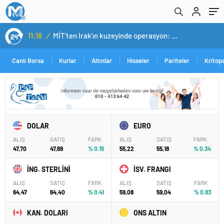
11:18
/
MİT’ten Irak’ın kuzeyinde operasyon: Ramazan Güneş Türkiye’ye getirildi
Canlı Borsa
Kurlar
Altınlar
Hisseler
Pariteler
Kritop
DOLAR
EURO
ALIŞ
SATIŞ
FARK
ALIŞ
SATIŞ
FARK
47,70
47,69
% 0.15
55,22
55,18
% 0.34
İNG. STERLİNİ
İSV. FRANGI
ALIŞ
SATIŞ
FARK
ALIŞ
SATIŞ
FARK
64,47
64,40
% 0.41
59,08
59,04
% 0.83
KAN. DOLARI
ONS ALTIN