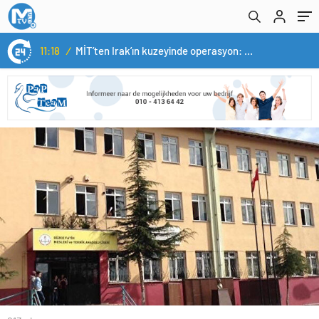
14:05
/
Yerli otomobil TOGG’un ustaları burada yetişecek