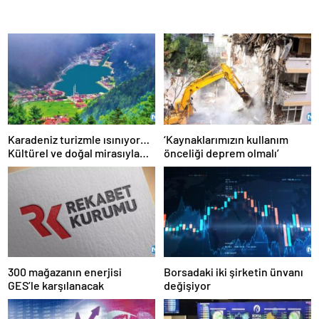
Karadeniz turizmle ısınıyor…
‘Kaynaklarımızın kullanım
Kültürel ve doğal mirasıyla
önceliği deprem olmalı’
özellikle Ortadoğulu
turistlerin gözdesi
konumunda
300 mağazanın enerjisi
Borsadaki iki şirketin ünvanı
GES’le karşılanacak
değişiyor