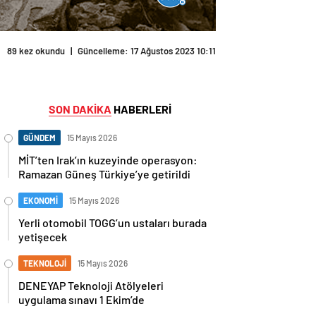
89 kez okundu
|
Güncelleme: 17 Ağustos 2023 10:11
SON DAKİKA
HABERLERİ
GÜNDEM
15 Mayıs 2026
MİT’ten Irak’ın kuzeyinde operasyon:
Ramazan Güneş Türkiye’ye getirildi
EKONOMİ
15 Mayıs 2026
Yerli otomobil TOGG’un ustaları burada
yetişecek
TEKNOLOJİ
15 Mayıs 2026
DENEYAP Teknoloji Atölyeleri
uygulama sınavı 1 Ekim’de