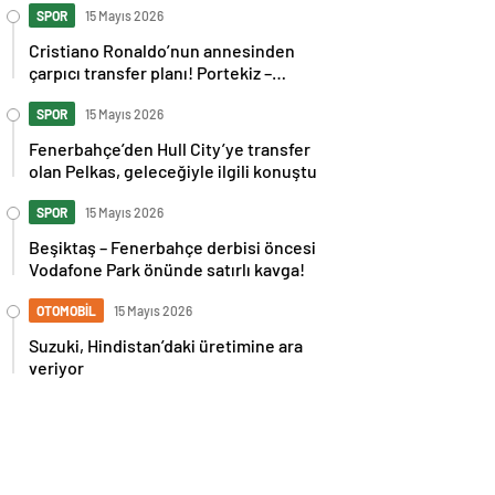
SPOR
15 Mayıs 2026
Cristiano Ronaldo’nun annesinden
çarpıcı transfer planı! Portekiz –
İspanya maçı sonrası tepkilere kız
kardeşinden sert cevap
SPOR
15 Mayıs 2026
Fenerbahçe’den Hull City’ye transfer
olan Pelkas, geleceğiyle ilgili konuştu
SPOR
15 Mayıs 2026
Beşiktaş – Fenerbahçe derbisi öncesi
Vodafone Park önünde satırlı kavga!
OTOMOBİL
15 Mayıs 2026
Suzuki, Hindistan’daki üretimine ara
veriyor