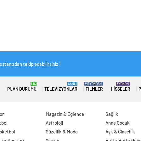
stanızdan takip edebilirsiniz !
LİG
CANLI
VIZYONDAKI
EKONOMİ
PUAN DURUMU
TELEVIZYONLAR
FILMLER
HISSELER
P
or
Magazin & Eğlence
Sağlık
tbol
Astroloji
Anne Çocuk
sketbol
Güzellik & Moda
Aşk & Cinsellik
tor Sporlari
Yaşam
Hafta Hafta Gebe