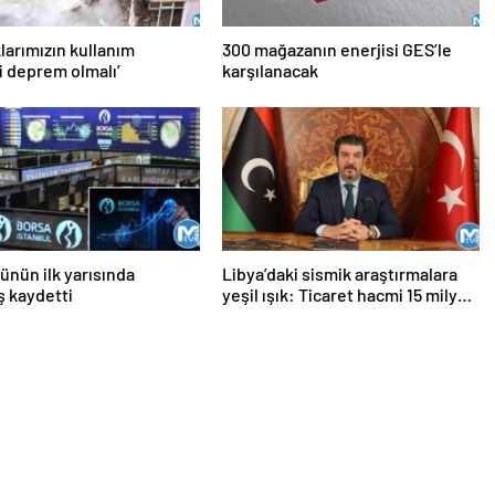
larımızın kullanım
300 mağazanın enerjisi GES’le
i deprem olmalı’
karşılanacak
ünün ilk yarısında
Libya’daki sismik araştırmalara
ş kaydetti
yeşil ışık: Ticaret hacmi 15 milyar
dolar seviyesine çıkabilir