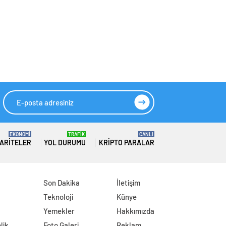
EKONOMİ
TRAFİK
CANLI
ARITELER
YOL DURUMU
KRIPTO PARALAR
Son Dakika
İletişim
Teknoloji
Künye
Yemekler
Hakkımızda
lik
Foto Galeri
Reklam