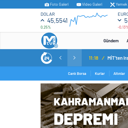
Foto Galeri
Video Galeri
Yemek T
DOLAR
EUR
45,5541
5
0.25%
-0.13
Gündem
11:18
/
Canlı Borsa
Kurlar
Altınlar