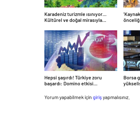
Karadeniz turizmle ısınıyor…
‘Kaynak
Kültürel ve doğal mirasıyla
önceliğ
özellikle Ortadoğulu turistlerin
gözdesi konumunda
Hepsi şaşırdı! Türkiye zoru
Borsa g
başardı: Domino etkisi
yükseli
oluşturacak
Yorum yapabilmek için
giriş
yapmalısınız.