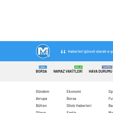
Haberleri güncel olarak e-po
CANLI
ANLIK
TAHMİNİ
BORSA
NAMAZ VAKITLERI
HAVA DURUMU
Gündem
Ekonomi
Sp
Avrupa
Borsa
Fu
Bülten
Döviz Haberleri
Ba
Dünya
Emtia
Mo