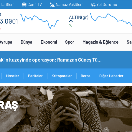
arifleri
Canli TV
Namaz Vakitleri
Yol Durumu
O
ALTIN(gr)
3,0901
%
%
Avrupa
Dünya
Ekonomi
Spor
Magazin & Eğlence
Sa
MİT’ten Irak’ın kuzeyinde operasyon: Ramazan Güneş Türkiye’ye getirildi
Hisseler
Pariteler
Kritoparalar
Borsa
Diğer Haberler