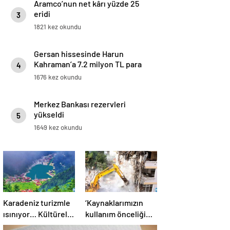
Aramco’nun net kârı yüzde 25
eridi
3
1821 kez okundu
Gersan hissesinde Harun
Kahraman’a 7.2 milyon TL para
4
cezası
1676 kez okundu
Merkez Bankası rezervleri
yükseldi
5
1649 kez okundu
Karadeniz turizmle
‘Kaynaklarımızın
ısınıyor… Kültürel
kullanım önceliği
ve doğal mirasıyla
deprem olmalı’