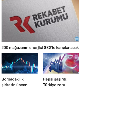
özellikle Ortadoğulu
turistlerin gözdesi
konumunda
300 mağazanın enerjisi GES’le karşılanacak
Borsadaki iki
Hepsi şaşırdı!
şirketin ünvanı
Türkiye zoru
değişiyor
başardı: Domino
etkisi oluşturacak