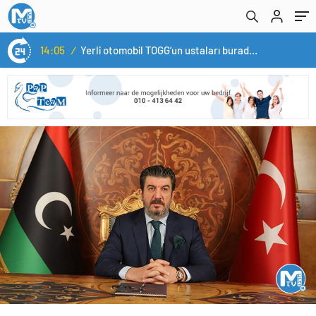
çıkabilir
14:05
/
Yerli otomobil TOGG’un ustaları burada yetişecek