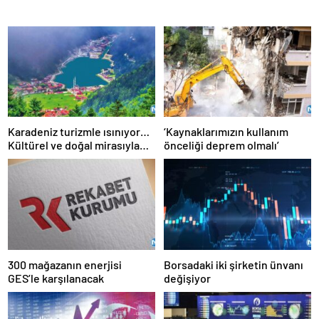
Karadeniz turizmle ısınıyor…
‘Kaynaklarımızın kullanım
Kültürel ve doğal mirasıyla
önceliği deprem olmalı’
özellikle Ortadoğulu
turistlerin gözdesi
konumunda
300 mağazanın enerjisi
Borsadaki iki şirketin ünvanı
GES’le karşılanacak
değişiyor