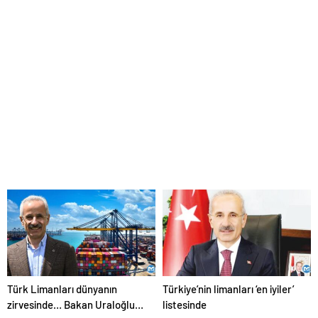
ticaretteki payı yüzde 10’a
19 Eylül’de atılacak
çıkacak
Türk Limanları dünyanın
Türkiye’nin limanları ‘en iyiler’
zirvesinde… Bakan Uraloğlu:
listesinde