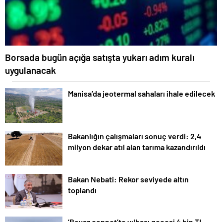
Borsada bugün açığa satışta yukarı adım kuralı
uygulanacak
Manisa’da jeotermal sahaları ihale edilecek
Bakanlığın çalışmaları sonuç verdi: 2,4
milyon dekar atıl alan tarıma kazandırıldı
Bakan Nebati: Rekor seviyede altın
toplandı
‘Beyaz cennet’te yılbaşı gecesi 4 bin TL