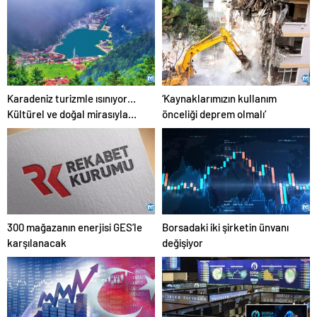
Karadeniz turizmle ısınıyor…
‘Kaynaklarımızın kullanım
Kültürel ve doğal mirasıyla
önceliği deprem olmalı’
özellikle Ortadoğulu
turistlerin gözdesi
konumunda
300 mağazanın enerjisi GES’le
Borsadaki iki şirketin ünvanı
karşılanacak
değişiyor