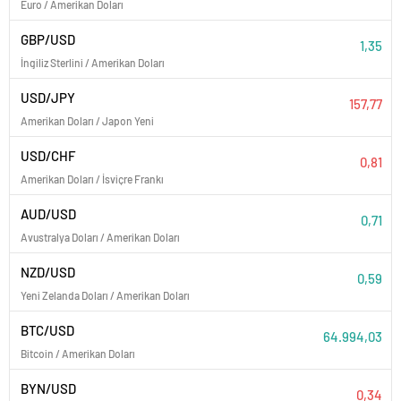
Euro / Amerikan Doları
GBP/USD
1,35
İngiliz Sterlini / Amerikan Doları
USD/JPY
157,77
Amerikan Doları / Japon Yeni
USD/CHF
0,81
Amerikan Doları / İsviçre Frankı
AUD/USD
0,71
Avustralya Doları / Amerikan Doları
NZD/USD
0,59
Yeni Zelanda Doları / Amerikan Doları
BTC/USD
64.994,03
Bitcoin / Amerikan Doları
BYN/USD
0,34