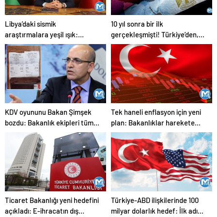
Libya’daki sismik
10 yıl sonra bir ilk
araştırmalara yeşil ışık:
gerçekleşmişti! Türkiye’den,
Ticaret hacmi 15 milyar dolar
Mısır’a 4,5 milyar dolarlık
seviyesine çıkabilir
ihracat!
KDV oyununu Bakan Şimşek
Tek haneli enflasyon için yeni
bozdu: Bakanlık ekipleri tüm
plan: Bakanlıklar harekete
satışları tek tek inceledi
geçti
Ticaret Bakanlığı yeni hedefini
Türkiye-ABD ilişkilerinde 100
açıkladı: E-ihracatın dış
milyar dolarlık hedef: İlk adım