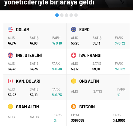
yöneticileriyle bir araya geldi
DOLAR
EURO
ALIŞ
SATIŞ
FARK
ALIŞ
SATIŞ
FARK
47,74
47,68
% 0.18
55,25
55,13
% 0.32
İNG. STERLİNİ
İSV. FRANGI
ALIŞ
SATIŞ
FARK
ALIŞ
SATIŞ
FARK
64,48
64,35
% 0.38
59,12
59,01
% 0.82
KAN. DOLARI
ONS ALTIN
ALIŞ
SATIŞ
FARK
FARK
ALIŞ
SATIŞ
34,23
34,19
% 0.73
%
GRAM ALTIN
BITCOIN
FARK
FİYAT
FARK
ALIŞ
SATIŞ
%
3097055
%1,1000