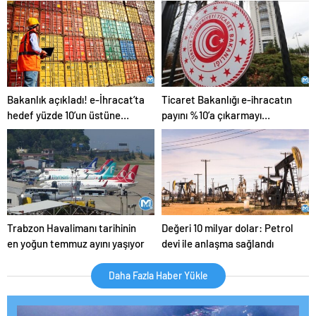
Bu başarı deniz ticaretindeki
gücümüzün bir göstergesidir
Bakanlık açıkladı! e-İhracat’ta
Ticaret Bakanlığı e-ihracatın
hedef yüzde 10’un üstüne
payını %10’a çıkarmayı
çıkarılması
planlıyor!
Trabzon Havalimanı tarihinin
Değeri 10 milyar dolar: Petrol
en yoğun temmuz ayını yaşıyor
devi ile anlaşma sağlandı
Daha Fazla Haber Yükle