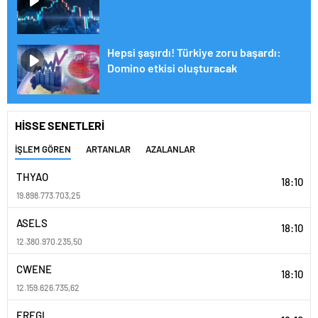
Hepsi şaşırdı! Türkiye zoru başardı:
Domino etkisi oluşturacak
HİSSE SENETLERİ
İŞLEM GÖREN
ARTANLAR
AZALANLAR
THYAO
18:10
19.898.773.703,25
ASELS
18:10
12.380.970.235,50
CWENE
18:10
12.159.626.735,62
EREGL