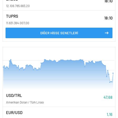
18:10
12.106.785.683,20
TUPRS
18:10
11.831.364.007,00
DİĞER HİSSE SENETLERİ
PARİTELER
USD/TRL
47,68
Amerikan Doları / Türk Lirası
EUR/USD
1,16