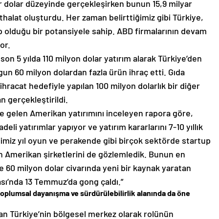
ar dolar düzeyinde gerçekleşirken bunun 15,9 milyar
e ithalat oluşturdu. Her zaman belirttiğimiz gibi Türkiye,
p olduğu bir potansiyele sahip. ABD firmalarının devam
or.
on 5 yılda 110 milyon dolar yatırım alarak Türkiye’den
un 60 milyon dolardan fazla ürün ihraç etti. Gıda
hracat hedefiyle yapılan 100 milyon dolarlık bir diğer
n gerçekleştirildi.
’ye gelen Amerikan yatırımını inceleyen rapora göre,
eli yatırımlar yapıyor ve yatırım kararlarını 7-10 yıllık
ğimiz yıl oyun ve perakende gibi birçok sektörde startup
an Amerikan şirketlerini de gözlemledik. Bunun en
kte 60 milyon dolar civarında yeni bir kaynak yaratan
sı’nda 13 Temmuz’da gong çaldı.”
i toplumsal dayanışma ve sürdürülebilirlik alanında da öne
lan Türkiye’nin bölgesel merkez olarak rolünün