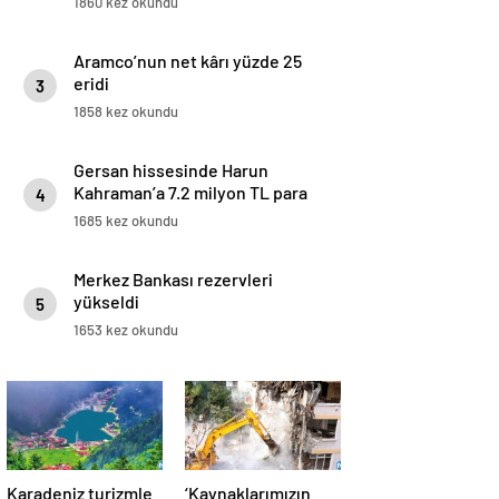
1860 kez okundu
Aramco’nun net kârı yüzde 25
eridi
3
1858 kez okundu
Gersan hissesinde Harun
Kahraman’a 7.2 milyon TL para
4
cezası
1685 kez okundu
Merkez Bankası rezervleri
yükseldi
5
1653 kez okundu
Karadeniz turizmle
‘Kaynaklarımızın