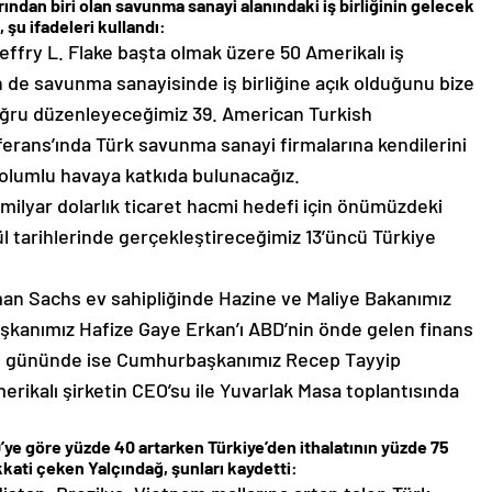
rından biri olan savunma sanayi alanındaki iş birliğinin gelecek
şu ifadeleri kullandı:
ffry L. Flake başta olmak üzere 50 Amerikalı iş
n de savunma sanayisinde iş birliğine açık olduğunu bize
 doğru düzenleyeceğimiz 39. American Turkish
rans’ında Türk savunma sanayi firmalarına kendilerini
 olumlu havaya katkıda bulunacağız.
milyar dolarlık ticaret hacmi hedefi için önümüzdeki
l tarihlerinde gerçekleştireceğimiz 13’üncü Türkiye
man Sachs ev sahipliğinde Hazine ve Maliye Bakanımız
kanımız Hafize Gaye Erkan’ı ABD’nin önde gelen finans
kinci gününde ise Cumhurbaşkanımız Recep Tayyip
erikalı şirketin CEO’su ile Yuvarlak Masa toplantısında
’ye göre yüzde 40 artarken Türkiye’den ithalatının yüzde 75
kkati çeken Yalçındağ, şunları kaydetti: