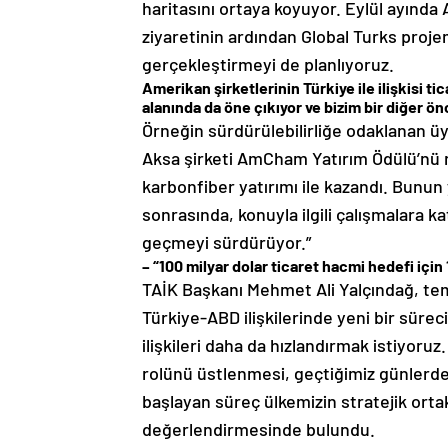
haritasını ortaya koyuyor. Eylül ayınd
ziyaretinin ardından Global Turks proje
gerçekleştirmeyi de planlıyoruz.
Amerikan şirketlerinin Türkiye ile ilişkisi t
alanında da öne çıkıyor ve bizim bir diğer ön
Örneğin sürdürülebilirliğe odaklanan üy
Aksa şirketi AmCham Yatırım Ödülü’nü r
karbonfiber yatırımı ile kazandı. Bunu
sonrasında, konuyla ilgili çalışmalara k
geçmeyi sürdürüyor.”
– “100 milyar dolar ticaret hacmi hedefi için
TAİK Başkanı Mehmet Ali Yalçındağ, tem
Türkiye-ABD ilişkilerinde yeni bir süreci
ilişkileri daha da hızlandırmak istiyor
rolünü üstlenmesi, geçtiğimiz günlerde
başlayan süreç ülkemizin stratejik orta
değerlendirmesinde bulundu.