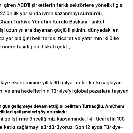
 giren ABD’li şirketlerin farklı sektörlere yönelik ilgisi
 2023’ün ilk yarısında ivme kazanmayı sürdürdü.
mCham Türkiye Yönetim Kurulu Başkanı Tankut
 uzun yıllara dayanan güçlü ilişkinin, dünyadaki en
da yer aldığını belirterek, ticaret ve yatırımın iki ülke
kte önem taşıdığına dikkati çekti.
iye ekonomisine yıllık 60 milyar dolar katkı sağlayan
ini ve ana hedeflerinin Türkiye’yi global pazarlara taşıyan
çen gün gelişmeye devam ettiğini belirten Turnaoğlu, AmCham
kleri gelişmeleri şöyle sıraladı:
ni geliştirme önceliğimiz kapsamında, ikili ticaretin 100
e katkı sağlamayı sürdürüyoruz. Son 12 ayda Türkiye-