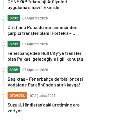
DENEYAP Teknoloji Atölyeleri
uygulama sınavı 1 Ekim’de
SPOR
07 Ağustos 2026
Cristiano Ronaldo’nun annesinden
çarpıcı transfer planı! Portekiz –
İspanya maçı sonrası tepkilere kız
kardeşinden sert cevap
SPOR
07 Ağustos 2026
Fenerbahçe’den Hull City’ye transfer
olan Pelkas, geleceğiyle ilgili konuştu
SPOR
07 Ağustos 2026
Beşiktaş – Fenerbahçe derbisi öncesi
Vodafone Park önünde satırlı kavga!
OTOMOBİL
07 Ağustos 2026
Suzuki, Hindistan’daki üretimine ara
veriyor