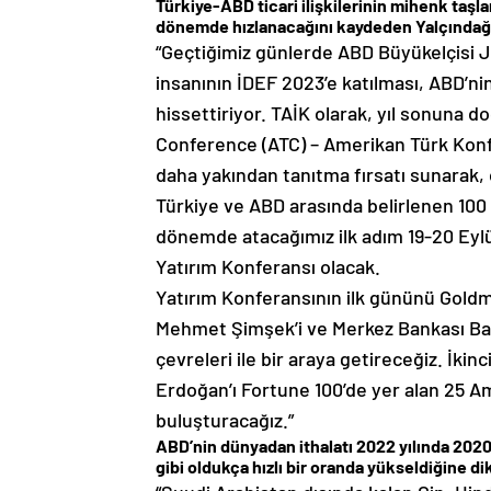
Türkiye-ABD ticari ilişkilerinin mihenk taşla
dönemde hızlanacağını kaydeden Yalçındağ, 
“Geçtiğimiz günlerde ABD Büyükelçisi Je
insanının İDEF 2023’e katılması, ABD’ni
hissettiriyor. TAİK olarak, yıl sonuna
Conference (ATC) – Amerikan Türk Konfe
daha yakından tanıtma fırsatı sunarak,
Türkiye ve ABD arasında belirlenen 100 
dönemde atacağımız ilk adım 19-20 Eylü
Yatırım Konferansı olacak.
Yatırım Konferansının ilk gününü Gold
Mehmet Şimşek’i ve Merkez Bankası Baş
çevreleri ile bir araya getireceğiz. İ
Erdoğan’ı Fortune 100’de yer alan 25 Am
buluşturacağız.”
ABD’nin dünyadan ithalatı 2022 yılında 2020
gibi oldukça hızlı bir oranda yükseldiğine di