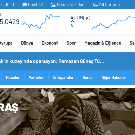
arifleri
Canli TV
Namaz Vakitleri
Yol Durumu
O
ALTIN(gr)
5,0429
%
Avrupa
Dünya
Ekonomi
Spor
Magazin & Eğlence
Sa
omobil TOGG’un ustaları burada yetişecek
Hisseler
Pariteler
Kritoparalar
Borsa
Diğer Haberler