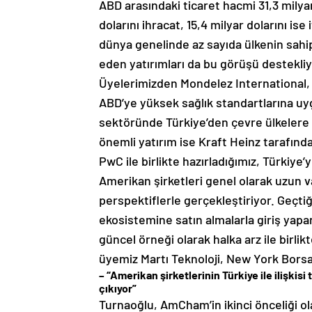
ABD arasındaki ticaret hacmi 31,3 mily
dolarını ihracat, 15,4 milyar dolarını is
dünya genelinde az sayıda ülkenin sahi
eden yatırımları da bu görüşü destekliy
Üyelerimizden Mondelez International, s
ABD’ye yüksek sağlık standartlarına uyg
sektöründe Türkiye’den çevre ülkelere i
önemli yatırım ise Kraft Heinz tarafında
PwC ile birlikte hazırladığımız, Türkiye
Amerikan şirketleri genel olarak uzun vad
perspektiflerle gerçekleştiriyor. Geçti
ekosistemine satın almalarla giriş yap
güncel örneği olarak halka arz ile birli
üyemiz Martı Teknoloji, New York Borsa
– “Amerikan şirketlerinin Türkiye ile ilişkis
çıkıyor”
Turnaoğlu, AmCham’in ikinci önceliği o