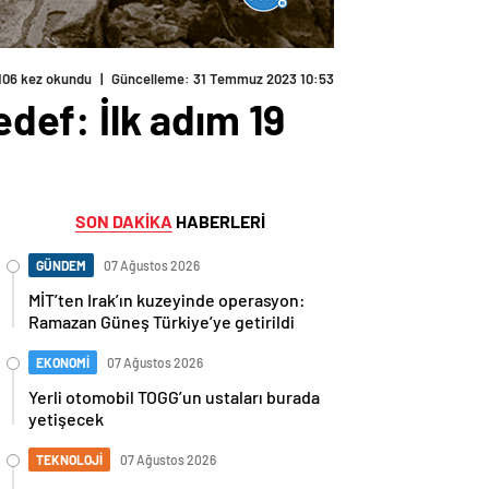
106 kez okundu
|
Güncelleme: 31 Temmuz 2023 10:53
edef: İlk adım 19
SON DAKİKA
HABERLERİ
GÜNDEM
07 Ağustos 2026
MİT’ten Irak’ın kuzeyinde operasyon:
Ramazan Güneş Türkiye’ye getirildi
EKONOMİ
07 Ağustos 2026
Yerli otomobil TOGG’un ustaları burada
yetişecek
TEKNOLOJİ
07 Ağustos 2026