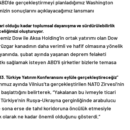
a ABD’de gerçekleştirmeyi planladığımız Washington
mizin sonuçlarını açıklayacağımız lansmanı
icari olduğu kadar toplumsal dayanışma ve sürdürülebilirlik
celiğimizi oluşturuyor.
emiz Dow ile Aksa Holding’in ortak yatırımı olan Dow
üzgar kanadının daha verimli ve hafif olmasına yönelik
n yanında, şubat ayında yaşanan deprem felaketi
atkı sağlamak isteyen ABD’li şirketler bizlerle temasa
 13. Türkiye Yatırım Konferansını eylüle gerçekleştireceğiz”
muz ayında Vilnius’ta gerçekleştirilen NATO Zirvesi’nin
 başlattığını belirterek, “Yakalanan bu ivmeyle ticari
uz. Türkiye’nin Rusya-Ukrayna gerginliğinde arabulucu
 sona erse de tahıl koridoruna öncülük etmesiyle
k olarak ne kadar önemli olduğunu gösterdi.”