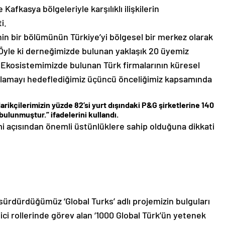
afkasya bölgeleriyle karşılıklı ilişkilerin
i.
nin bir bölümünün Türkiye’yi bölgesel bir merkez olarak
“Öyle ki derneğimizde bulunan yaklaşık 20 üyemiz
. Ekosistemimizde bulunan Türk firmalarının küresel
sağlamayı hedeflediğimiz üçüncü önceliğimiz kapsamında
rikçilerimizin yüzde 82’si yurt dışındaki P&G şirketlerine 140
ulunmuştur.” ifadelerini kullandı.
i açısından önemli üstünlüklere sahip olduğuna dikkati
 sürdürdüğümüz ‘Global Turks’ adlı projemizin bulguları
ci rollerinde görev alan ‘1000 Global Türk’ün yetenek