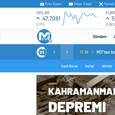
Foto Galeri
Video Galeri
Yemek T
DOLAR
EUR
47,7091
5
0.17%
0.05%
Gündem
MİT’ten Irak’ın kuzeyinde operasyon: Ramazan Güneş Türkiye’ye getirildi
14:05
/
Yerli ot
Canlı Borsa
Kurlar
Altınlar