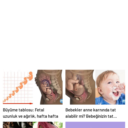
Büyüme tablosu: Fetal
Bebekler anne karnında tat
uzunluk ve ağırlık, hafta hafta
alabilir mi? Bebeğinizin tat
alma duyusu nasıl gelişir?