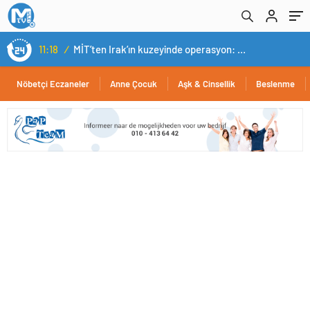
14:05
/
Yerli otomobil TOGG’un ustaları burada yetişecek
Nöbetçi Eczaneler
Anne Çocuk
Aşk & Cinsellik
Beslenme