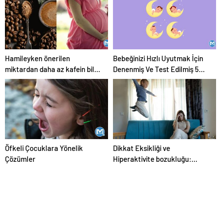
Hamileyken önerilen
Bebeğinizi Hızlı Uyutmak İçin
miktardan daha az kafein bile
Denenmiş Ve Test Edilmiş 5
çocuğunuzun hayatını
Yöntem
etkileyebilir
Öfkeli Çocuklara Yönelik
Dikkat Eksikliği ve
Çözümler
Hiperaktivite bozukluğu:
DEHB