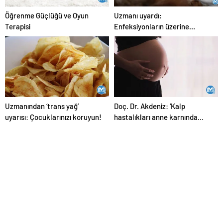
Öğrenme Güçlüğü ve Oyun
Uzmanı uyardı:
Terapisi
Enfeksiyonların üzerine
eklenmiş bakteriler
görüyoruz!
Uzmanından ‘trans yağ’
Doç. Dr. Akdeniz: ‘Kalp
uyarısı: Çocuklarınızı koruyun!
hastalıkları anne karnında
başlıyor’