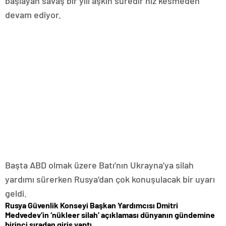
başlayan savaş bir yılı aşkın süredir hız kesmeden
devam ediyor.
Başta ABD olmak üzere Batı’nın Ukrayna’ya silah
yardımı sürerken Rusya’dan çok konuşulacak bir uyarı
geldi.
Rusya Güvenlik Konseyi Başkan Yardımcısı Dmitri
Medvedev’in ‘nükleer silah’ açıklaması dünyanın gündemine
birinci sıradan giriş yaptı.