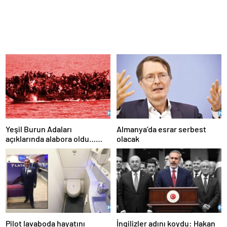
Yeşil Burun Adaları
Almanya’da esrar serbest
açıklarında alabora oldu…
olacak
Göçmen teknesi faciası: 63
ölü
Pilot lavaboda hayatını
İngilizler adını koydu: Hakan