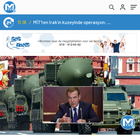
11:18
/
MİT’ten Irak’ın kuzeyinde operasyon: Ramazan Güneş Türkiye’ye getirildi