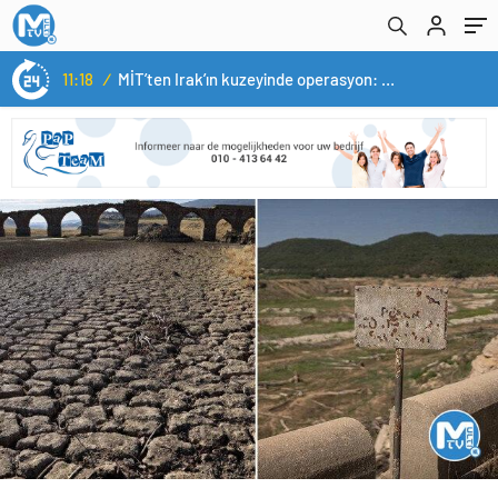
11:18
/
MİT’ten Irak’ın kuzeyinde operasyon: Ramazan Güneş Türkiye’ye getirildi