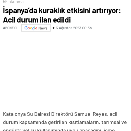
56 okunma
İspanya’da kuraklık etkisini artırıyor:
Acil durum ilan edildi
3 Ağustos 2023 00:34
ABONE OL
News
Katalonya Su Dairesi Direktörü Samuel Reyes, acil
durum kapsamında getirilen kısıtlamaların, tarımsal ve
endüstriyel su kullanımında uygulanacağını, içme