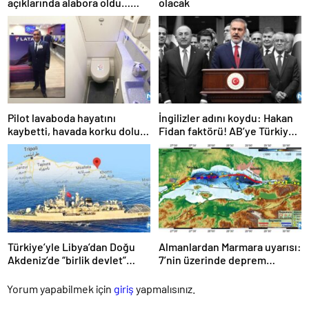
açıklarında alabora oldu…
olacak
Göçmen teknesi faciası: 63
ölü
Pilot lavaboda hayatını
İngilizler adını koydu: Hakan
kaybetti, havada korku dolu
Fidan faktörü! AB’ye Türkiye
anlar!
çağrısı: Hala geç değil
Türkiye’yle Libya’dan Doğu
Almanlardan Marmara uyarısı:
Akdeniz’de “birlik devlet”
7’nin üzerinde deprem
kurma planı
gecikmiş durumda
Yorum yapabilmek için
giriş
yapmalısınız.