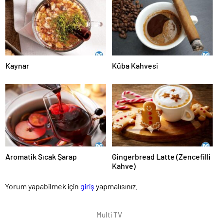
Kaynar
Küba Kahvesi
Aromatik Sıcak Şarap
Gingerbread Latte (Zencefilli
Kahve)
Yorum yapabilmek için
giriş
yapmalısınız.
Multi TV