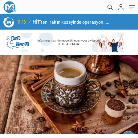
11:18
/
MİT’ten Irak’ın kuzeyinde operasyon: Ramazan Güneş Türkiye’ye getirildi