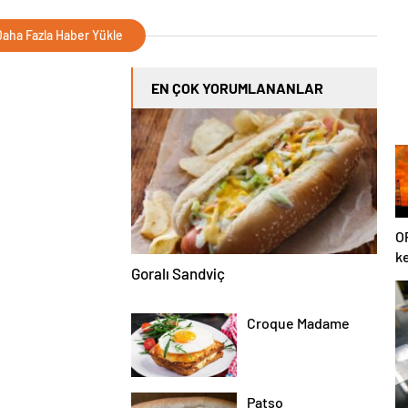
aha Fazla Haber Yükle
EN ÇOK YORUMLANANLAR
O
ke
Goralı Sandviç
u
Croque Madame
Patso