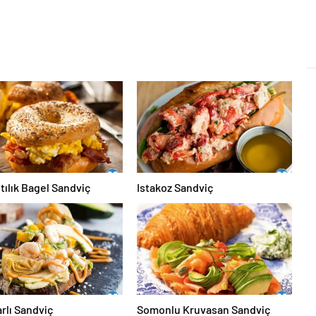
tılık Bagel Sandviç
Istakoz Sandviç
rlı Sandviç
Somonlu Kruvasan Sandviç