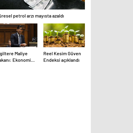
resel petrol arzı mayısta azaldı
giltere Maliye
Reel Kesim Güven
akanı: Ekonomi
Endeksi açıklandı
n 300 yılın en
üyük daralmasını
aşayacak