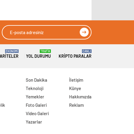
EKONOMİ
TRAFİK
CANLI
ARITELER
YOL DURUMU
KRIPTO PARALAR
Son Dakika
İletişim
Teknoloji
Künye
Yemekler
Hakkımızda
lik
Foto Galeri
Reklam
Video Galeri
Yazarlar