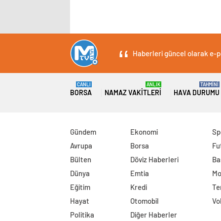
Haberleri güncel olarak e-po
CANLI
ANLIK
TAHMİNİ
BORSA
NAMAZ VAKITLERI
HAVA DURUMU
Gündem
Ekonomi
Sp
Avrupa
Borsa
Fu
Bülten
Döviz Haberleri
Ba
Dünya
Emtia
Mo
Eğitim
Kredi
Te
Hayat
Otomobil
Vo
Politika
Diğer Haberler