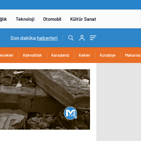
ğlık
Teknoloji
Otomobil
Kültür Sanat
14:05
Son dakika
/
Yerli otomobil TOGG’un ustaları burada yetişece
haberleri
cecekler
Kahvaltılık
Karadeniz
Kekler
Kurabiye
Makarna