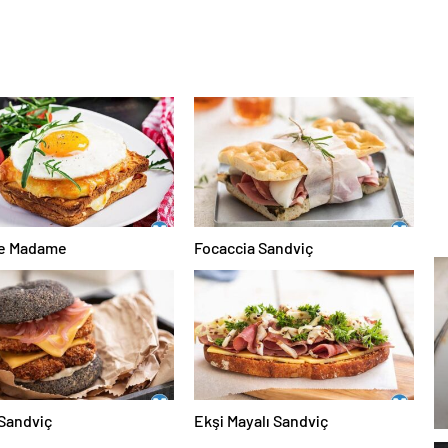
e Madame
Focaccia Sandviç
Sandviç
Ekşi Mayalı Sandviç