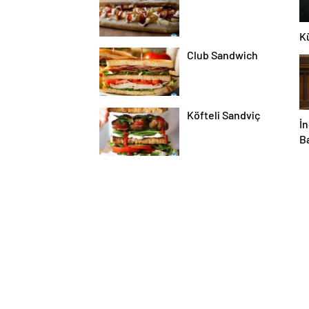
Kü
Club Sandwich
Köfteli Sandviç
İn
B
so
b
y