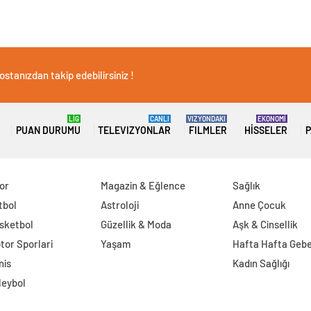
stanızdan takip edebilirsiniz !
LİG
CANLI
VIZYONDAKI
EKONOMİ
PUAN DURUMU
TELEVIZYONLAR
FILMLER
HISSELER
P
or
Magazin & Eğlence
Sağlık
tbol
Astroloji
Anne Çocuk
sketbol
Güzellik & Moda
Aşk & Cinsellik
tor Sporlari
Yaşam
Hafta Hafta Gebe
nis
Kadın Sağlığı
leybol