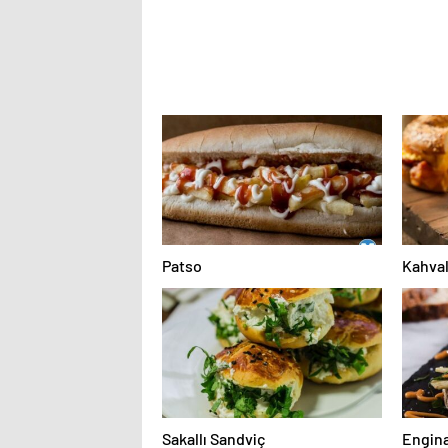
Patso
Kahval
Sakallı Sandviç
Engina