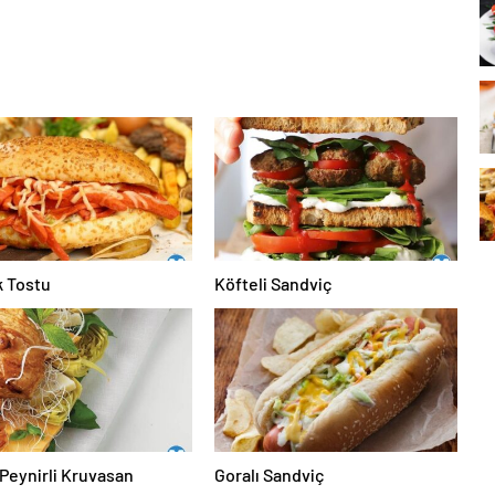
k Tostu
Köfteli Sandviç
Peynirli Kruvasan
Goralı Sandviç