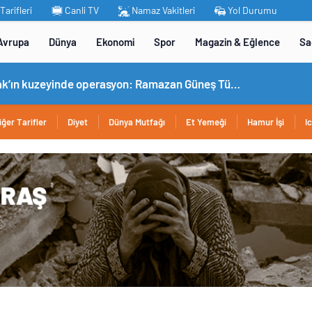
arifleri
Canli TV
Namaz Vakitleri
Yol Durumu
Avrupa
Dünya
Ekonomi
Spor
Magazin & Eğlence
Sa
MİT’ten Irak’ın kuzeyinde operasyon: Ramazan Güneş Türkiye’ye getirildi
iğer Tarifler
Diyet
Dünya Mutfağı
Et Yemeği
Hamur İşi
I