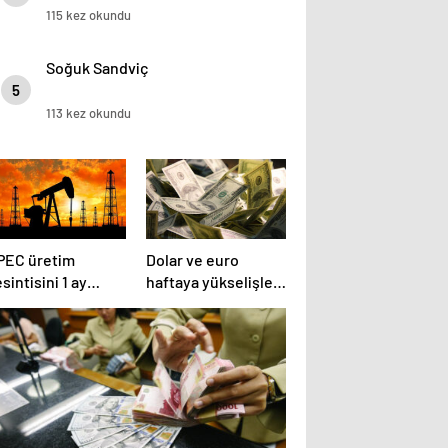
115 kez okundu
Soğuk Sandviç
5
113 kez okundu
PEC üretim
Dolar ve euro
sintisini 1 ay
haftaya yükselişle
zatacak
başladı