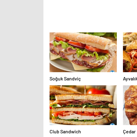
Soğuk Sandviç
Ayvalı
Club Sandwich
Çedar 