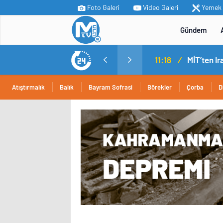
Foto Galeri
Video Galeri
Yemek T
Gündem
11:18
/
Atıştırmalık
Balık
Bayram Sofrasi
Börekler
Çorba
D