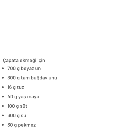
Çapata ekmeği için
700 g beyaz un
300 g tam buğday unu
16 g tuz
40 g yaş maya
100 g süt
600 g su
30 g pekmez