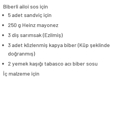
Biberli ailoi sos için
5 adet sandviç için
250 g Heinz mayonez
3 diş sarımsak (Ezilmiş)
3 adet közlenmiş kapya biber (Küp şeklinde
doğranmış)
2 yemek kaşığı tabasco acı biber sosu
İç malzeme için