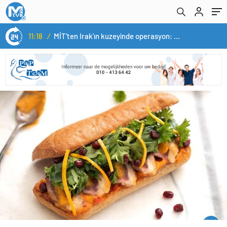
11:18
/
MİT’ten Irak’ın kuzeyinde operasyon: Ramazan Güneş Türkiye’ye getirildi