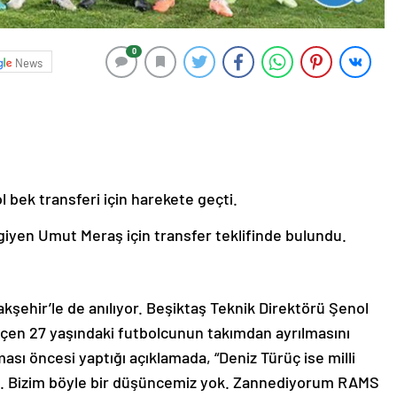
0
News
 bek transferi için harekete geçti.
giyen Umut Meraş için transfer teklifinde bulundu.
akşehir’le de anılıyor. Beşiktaş Teknik Direktörü Şenol
geçen 27 yaşındaki futbolcunun takımdan ayrılmasını
ası öncesi yaptığı açıklamada, “Deniz Türüç ise milli
u. Bizim böyle bir düşüncemiz yok. Zannediyorum RAMS