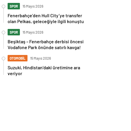
İspanya maçı sonrası tepkilere kız
kardeşinden sert cevap
SPOR
15 Mayıs 2026
Fenerbahçe’den Hull City’ye transfer
olan Pelkas, geleceğiyle ilgili konuştu
SPOR
15 Mayıs 2026
Beşiktaş – Fenerbahçe derbisi öncesi
Vodafone Park önünde satırlı kavga!
OTOMOBİL
15 Mayıs 2026
Suzuki, Hindistan’daki üretimine ara
veriyor