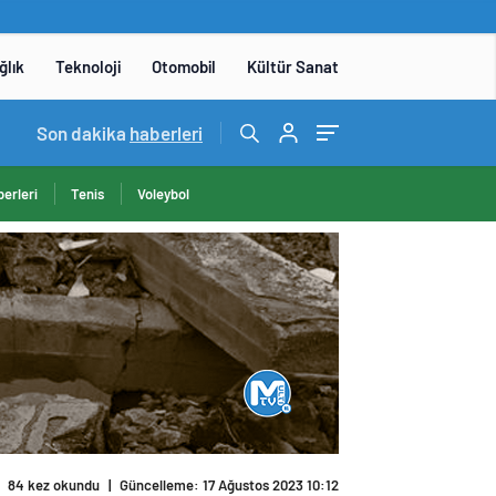
ğlık
Teknoloji
Otomobil
Kültür Sanat
14:05
Son dakika
/
Yerli otomobil TOGG’un ustaları burada yetişece
haberleri
erleri
Tenis
Voleybol
84 kez okundu
|
Güncelleme: 17 Ağustos 2023 10:12