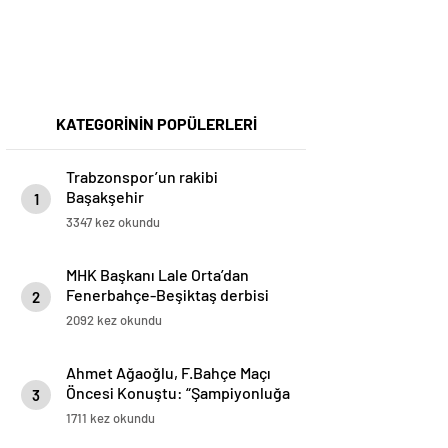
KATEGORİNİN POPÜLERLERİ
Trabzonspor’un rakibi
Başakşehir
1
3347 kez okundu
MHK Başkanı Lale Orta’dan
Fenerbahçe-Beşiktaş derbisi
2
yorumu: Dünyada kimse buna
2092 kez okundu
penaltı demez
Ahmet Ağaoğlu, F.Bahçe Maçı
Öncesi Konuştu: “Şampiyonluğa
3
Yürüyeceğimize İnanıyoruz”
1711 kez okundu