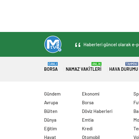
Haberleri güncel olarak e-po
CANLI
ANLIK
TAHMİNİ
BORSA
NAMAZ VAKITLERI
HAVA DURUMU
Gündem
Ekonomi
Sp
Avrupa
Borsa
Fu
Bülten
Döviz Haberleri
Ba
Dünya
Emtia
Mo
Eğitim
Kredi
Te
Hayat
Otomobil
Vo