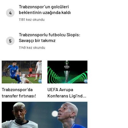
Trabzonspor’un golcüleri
beklentinin uzağında kaldı
4
1181 kez okundu
Trabzonsporlu futbolcu Siopis:
Savaşçı bir takımız
5
1149 kez okundu
Trabzonspor’da
UEFA Avrupa
transfer fırtınası!
Konferans Ligi’nde
kritik gün!