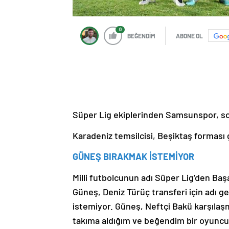
0
BEĞENDİM
ABONE OL
Süper Lig ekiplerinden Samsunspor, sol
Karadeniz temsilcisi, Beşiktaş forması 
GÜNEŞ BIRAKMAK İSTEMİYOR
Milli futbolcunun adı Süper Lig’den Baş
Güneş, Deniz Türüç transferi için adı 
istemiyor. Güneş, Neftçi Bakü karşılaşm
takıma aldığım ve beğendim bir oyunc