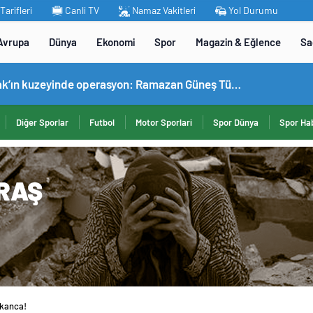
arifleri
Canli TV
Namaz Vakitleri
Yol Durumu
Avrupa
Dünya
Ekonomi
Spor
Magazin & Eğlence
Sa
MİT’ten Irak’ın kuzeyinde operasyon: Ramazan Güneş Türkiye’ye getirildi
Diğer Sporlar
Futbol
Motor Sporlari
Spor Dünya
Spor Hab
 kanca!