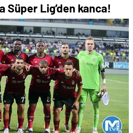
ına Süper Lig’den kanca!