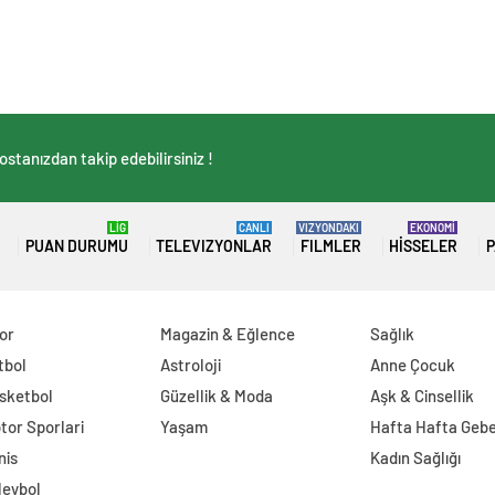
stanızdan takip edebilirsiniz !
LİG
CANLI
VIZYONDAKI
EKONOMİ
PUAN DURUMU
TELEVIZYONLAR
FILMLER
HISSELER
P
or
Magazin & Eğlence
Sağlık
tbol
Astroloji
Anne Çocuk
sketbol
Güzellik & Moda
Aşk & Cinsellik
tor Sporlari
Yaşam
Hafta Hafta Gebe
nis
Kadın Sağlığı
leybol