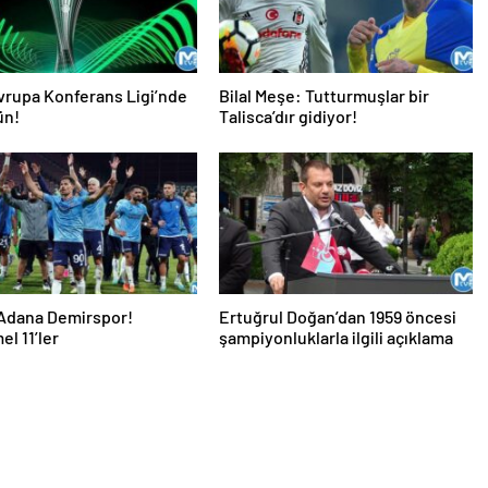
rupa Konferans Ligi’nde
Bilal Meşe: Tutturmuşlar bir
ün!
Talisca’dır gidiyor!
-Adana Demirspor!
Ertuğrul Doğan’dan 1959 öncesi
l 11’ler
şampiyonluklarla ilgili açıklama