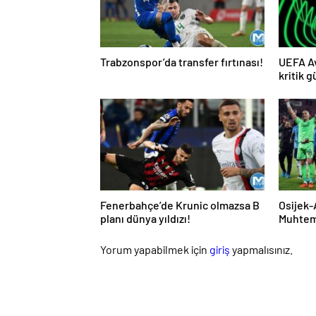
Trabzonspor’da transfer fırtınası!
UEFA Av
kritik g
Fenerbahçe’de Krunic olmazsa B
Osijek
planı dünya yıldızı!
Muhteme
Yorum yapabilmek için
giriş
yapmalısınız.