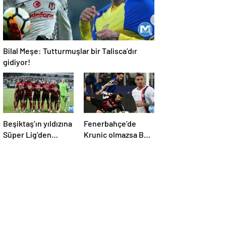
Bilal Meşe: Tutturmuşlar bir Talisca’dır
gidiyor!
Beşiktaş’ın yıldızına
Fenerbahçe’de
Süper Lig’den
Krunic olmazsa B
kanca!
planı dünya yıldızı!