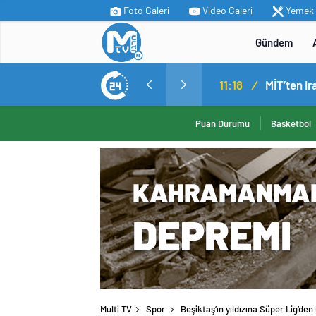
Foto Galeri
Video Galeri
Yemek T
Gündem
11:18
/
Puan Durumu
Basketbol
Multi TV
Spor
Beşiktaş’ın yıldızına Süper Lig’den