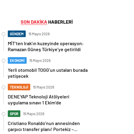
SON DAKİKA
HABERLERİ
GÜNDEM
15 Mayıs 2026
MİT’ten Irak’ın kuzeyinde operasyon:
Ramazan Güneş Türkiye’ye getirildi
EKONOMİ
15 Mayıs 2026
Yerli otomobil TOGG’un ustaları burada
yetişecek
TEKNOLOJİ
15 Mayıs 2026
DENEYAP Teknoloji Atölyeleri
uygulama sınavı 1 Ekim’de
SPOR
15 Mayıs 2026
Cristiano Ronaldo’nun annesinden
çarpıcı transfer planı! Portekiz –