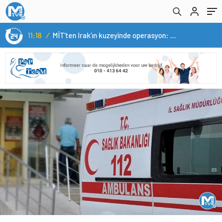
11:18
/
MİT’ten Irak’ın kuzeyinde operasyon: Ramazan Güneş Türkiye’ye getirildi