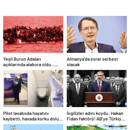
Yeşil Burun Adaları
Almanya’da esrar serbest
açıklarında alabora oldu…
olacak
Göçmen teknesi faciası: 63
ölü
Pilot lavaboda hayatını
İngilizler adını koydu: Hakan
kaybetti, havada korku dolu
Fidan faktörü! AB’ye Türkiye
anlar!
çağrısı: Hala geç değil