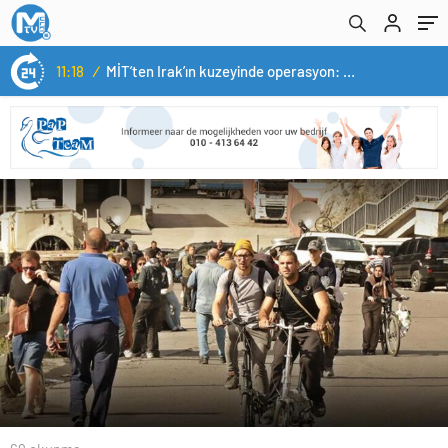
11:18
/
MİT’ten Irak’ın kuzeyinde operasyon: Ramazan Güneş Türkiye’ye getirildi