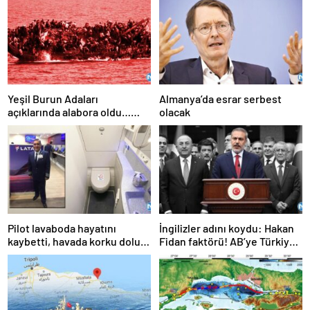
Yeşil Burun Adaları
Almanya’da esrar serbest
açıklarında alabora oldu…
olacak
Göçmen teknesi faciası: 63
ölü
Pilot lavaboda hayatını
İngilizler adını koydu: Hakan
kaybetti, havada korku dolu
Fidan faktörü! AB’ye Türkiye
anlar!
çağrısı: Hala geç değil