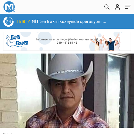
11:18
/
MİT’ten Irak’ın kuzeyinde operasyon: Ramazan Güneş Türkiye’ye getirildi