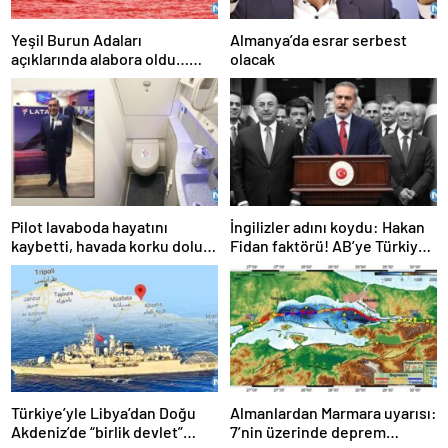
Yeşil Burun Adaları
Almanya’da esrar serbest
açıklarında alabora oldu…
olacak
Göçmen teknesi faciası: 63
ölü
Pilot lavaboda hayatını
İngilizler adını koydu: Hakan
kaybetti, havada korku dolu
Fidan faktörü! AB’ye Türkiye
anlar!
çağrısı: Hala geç değil
Türkiye’yle Libya’dan Doğu
Almanlardan Marmara uyarısı:
Akdeniz’de “birlik devlet”
7’nin üzerinde deprem