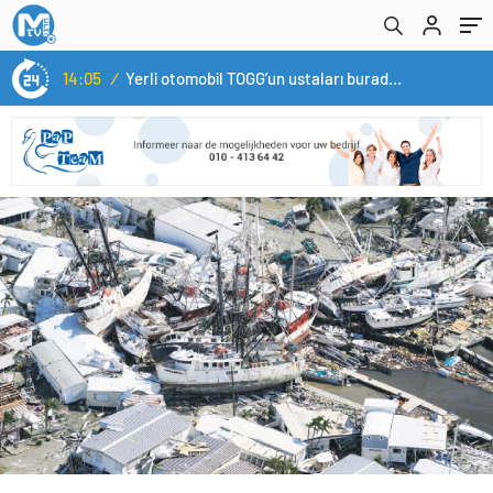
14:05
/
Yerli otomobil TOGG’un ustaları burada yetişecek