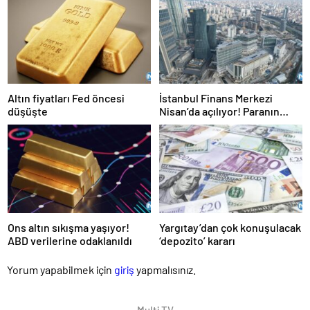
Başvuru şartları neler?
Altın fiyatları Fed öncesi
İstanbul Finans Merkezi
düşüşte
Nisan’da açılıyor! Paranın
nabız burada atacak
Ons altın sıkışma yaşıyor!
Yargıtay’dan çok konuşulacak
ABD verilerine odaklanıldı
‘depozito’ kararı
Yorum yapabilmek için
giriş
yapmalısınız.
Multi TV