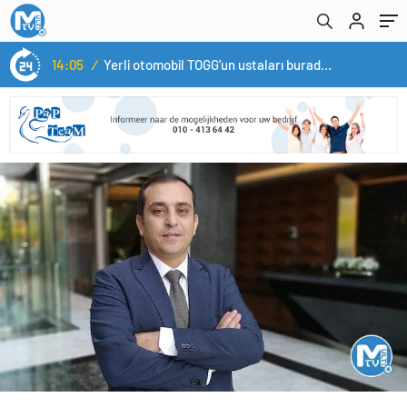
14:05
/
Yerli otomobil TOGG’un ustaları burada yetişecek