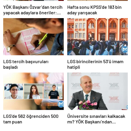
YÖK Başkanı Özvar’dan tercih
Hafta sonu KPSS’de 183 bin
yapacak adaylara öneriler:
aday yarışacak
‘Bu yıl önemli yenilikler
yaptık’ diyerek duyurdu
LGS tercih başvuruları
LGS birincilerinin 53’ü imam
başladı
hatipli
LGS’de 562 öğrenciden 500
Üniversite sınavları kalkacak
tam puan
mı? YÖK Başkanı’ndan
açıklama