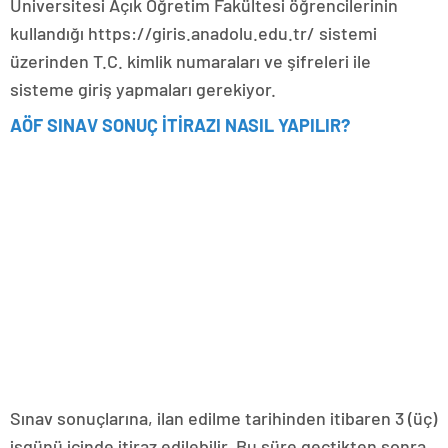
Üniversitesi Açık Öğretim Fakültesi öğrencilerinin
kullandığı https://giris.anadolu.edu.tr/ sistemi
üzerinden T.C. kimlik numaraları ve şifreleri ile
sisteme giriş yapmaları gerekiyor.
AÖF SINAV SONUÇ İTİRAZI NASIL YAPILIR?
Sınav sonuçlarına, ilan edilme tarihinden itibaren 3 (üç)
işgünü içinde itiraz edilebilir. Bu süre geçtikten sonra