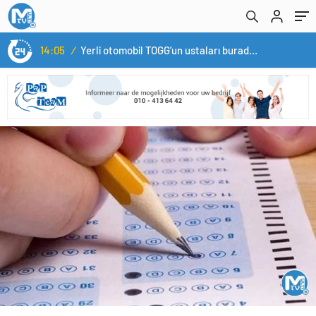
14:05
/
Yerli otomobil TOGG’un ustaları burada yetişecek