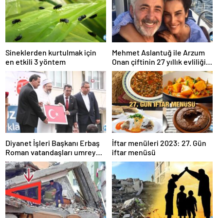
Sineklerden kurtulmak için
Mehmet Aslantuğ ile Arzum
en etkili 3 yöntem
Onan çiftinin 27 yıllık evliliği
sona erdi…
Diyanet İşleri Başkanı Erbaş
İftar menüleri 2023: 27. Gün
Roman vatandaşları umreye
iftar menüsü
uğurladı