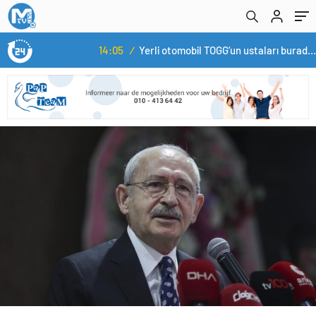
14:05
/
Yerli otomobil TOGG’un ustaları burada yetişecek