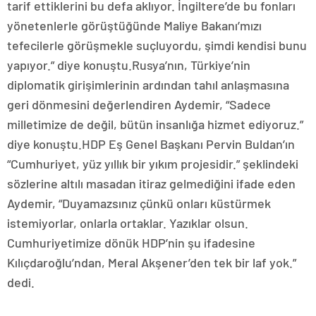
tarif ettiklerini bu defa aklıyor. İngiltere’de bu fonları
yönetenlerle görüştüğünde Maliye Bakanı’mızı
tefecilerle görüşmekle suçluyordu, şimdi kendisi bunu
yapıyor.” diye konuştu.Rusya’nın, Türkiye’nin
diplomatik girişimlerinin ardından tahıl anlaşmasına
geri dönmesini değerlendiren Aydemir, “Sadece
milletimize de değil, bütün insanlığa hizmet ediyoruz.”
diye konuştu.HDP Eş Genel Başkanı Pervin Buldan’ın
“Cumhuriyet, yüz yıllık bir yıkım projesidir.” şeklindeki
sözlerine altılı masadan itiraz gelmediğini ifade eden
Aydemir, “Duyamazsınız çünkü onları küstürmek
istemiyorlar, onlarla ortaklar. Yazıklar olsun.
Cumhuriyetimize dönük HDP’nin şu ifadesine
Kılıçdaroğlu’ndan, Meral Akşener’den tek bir laf yok.”
dedi.