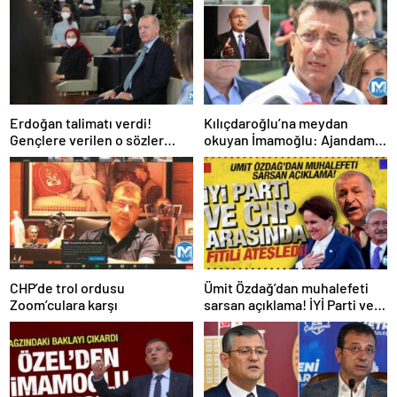
Erdoğan talimatı verdi!
Kılıçdaroğlu’na meydan
Gençlere verilen o sözler
okuyan İmamoğlu: Ajandamız
tutuluyor
olacak ama belli bir günü yok
CHP’de trol ordusu
Ümit Özdağ’dan muhalefeti
Zoom’culara karşı
sarsan açıklama! İYİ Parti ve
CHP arasında fitili ateşledi!