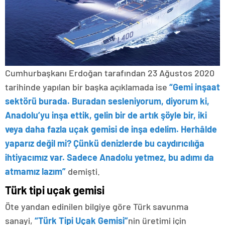
Cumhurbaşkanı Erdoğan tarafından 23 Ağustos 2020
tarihinde yapılan bir başka açıklamada ise
“Gemi inşaat
sektörü burada. Buradan sesleniyorum, diyorum ki,
Anadolu’yu inşa ettik, gelin bir de artık şöyle bir, iki
veya daha fazla uçak gemisi de inşa edelim. Herhâlde
yaparız değil mi? Çünkü denizlerde bu caydırıcılığa
ihtiyacımız var. Sadece Anadolu yetmez, bu adımı da
atmamız lazım”
demişti.
Türk tipi uçak gemisi
Öte yandan edinilen bilgiye göre Türk savunma
sanayi,
“Türk Tipi Uçak Gemisi”
nin üretimi için