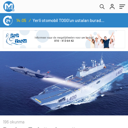
14:05
/
Yerli otomobil TOGG’un ustaları burada yetişecek
196 okunma