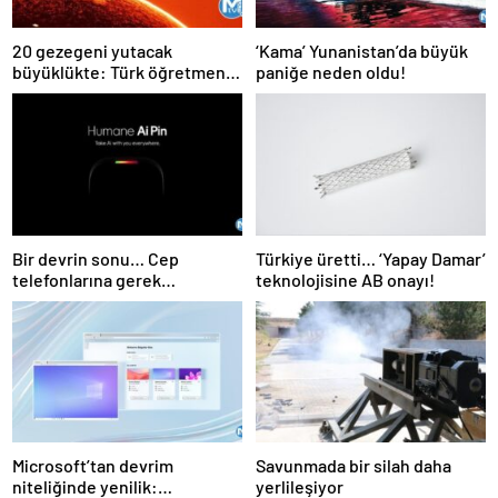
20 gezegeni yutacak
‘Kama’ Yunanistan’da büyük
büyüklükte: Türk öğretmen
paniğe neden oldu!
kaydetti daha önce böylesi
hiç görülmedi
Bir devrin sonu… Cep
Türkiye üretti… ‘Yapay Damar’
telefonlarına gerek
teknolojisine AB onayı!
kalmayacak!
Microsoft’tan devrim
Savunmada bir silah daha
niteliğinde yenilik:
yerlileşiyor