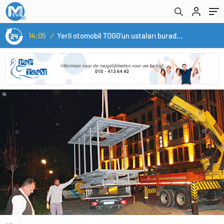
14:05
/
Yerli otomobil TOGG’un ustaları burada yetişecek