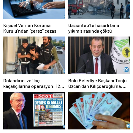
Kişisel Verileri Koruma
Gaziantep’te hasarlı bina
Kurulu’ndan “çerez” cezası
yıkım sırasında çöktü
Dolandırıcı ve ilaç
Bolu Belediye Başkanı Tanju
kaçakçılarına operasyon: 12
Özcan’dan Kılıçdaroğlu’na:
gözaltı kararı
‘Artık yeter…’