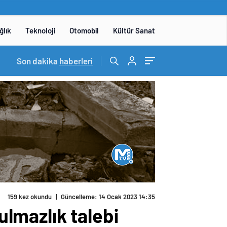
ğlık
Teknoloji
Otomobil
Kültür Sanat
15:06
Son dakika
/
DENEYAP Teknoloji Atölyeleri uygulama sınavı 1 
haberleri
159 kez okundu
|
Güncelleme: 14 Ocak 2023 14:35
lmazlık talebi