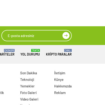
EKONOMİ
TRAFİK
CANLI
ARITELER
YOL DURUMU
KRIPTO PARALAR
Son Dakika
İletişim
Teknoloji
Künye
Yemekler
Hakkımızda
lik
Foto Galeri
Reklam
Video Galeri