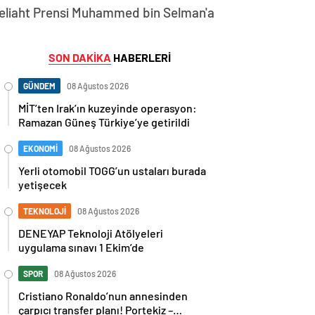
 Veliaht Prensi Muhammed bin Selman'a
SON DAKİKA
HABERLERİ
GÜNDEM
08 Ağustos 2026
MİT’ten Irak’ın kuzeyinde operasyon:
Ramazan Güneş Türkiye’ye getirildi
EKONOMİ
08 Ağustos 2026
Yerli otomobil TOGG’un ustaları burada
yetişecek
TEKNOLOJİ
08 Ağustos 2026
DENEYAP Teknoloji Atölyeleri
uygulama sınavı 1 Ekim’de
SPOR
08 Ağustos 2026
Cristiano Ronaldo’nun annesinden
çarpıcı transfer planı! Portekiz –