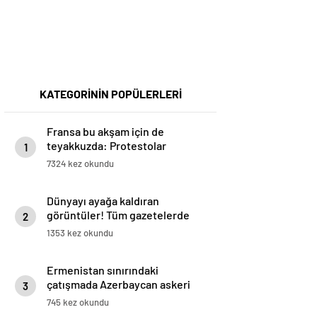
KATEGORİNİN POPÜLERLERİ
Fransa bu akşam için de
teyakkuzda: Protestolar
1
nedeniyle 45 bin kolluk kuvveti
7324 kez okundu
görev alacak
Dünyayı ayağa kaldıran
görüntüler! Tüm gazetelerde
2
manşet…
1353 kez okundu
Ermenistan sınırındaki
çatışmada Azerbaycan askeri
3
şehit oldu
745 kez okundu