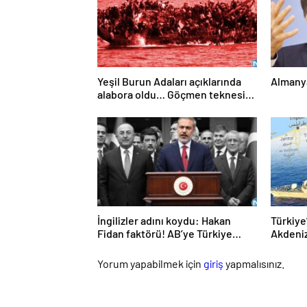
Yeşil Burun Adaları açıklarında
Almanya
alabora oldu… Göçmen teknesi
faciası: 63 ölü
İngilizler adını koydu: Hakan
Türkiye
Fidan faktörü! AB’ye Türkiye
Akdeniz
çağrısı: Hala geç değil
planı
Yorum yapabilmek için
giriş
yapmalısınız.