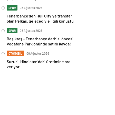
İspanya maçı sonrası tepkilere kız
kardeşinden sert cevap
SPOR
08 Ağustos 2026
Fenerbahçe’den Hull City’ye transfer
olan Pelkas, geleceğiyle ilgili konuştu
SPOR
08 Ağustos 2026
Beşiktaş – Fenerbahçe derbisi öncesi
Vodafone Park önünde satırlı kavga!
OTOMOBİL
08 Ağustos 2026
Suzuki, Hindistan’daki üretimine ara
veriyor