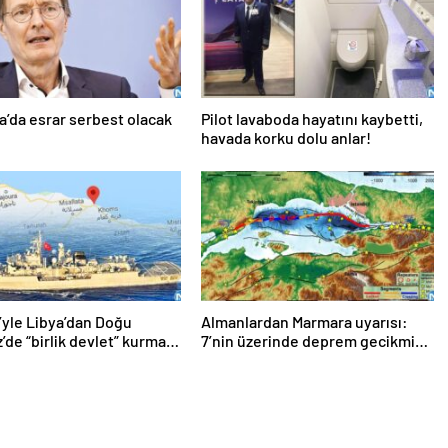
’da esrar serbest olacak
Pilot lavaboda hayatını kaybetti,
havada korku dolu anlar!
’yle Libya’dan Doğu
Almanlardan Marmara uyarısı:
’de “birlik devlet” kurma
7’nin üzerinde deprem gecikmiş
durumda