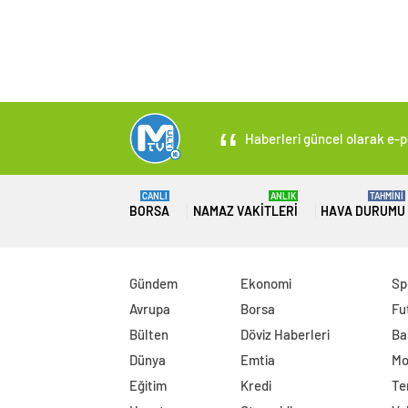
Haberleri güncel olarak e-po
CANLI
ANLIK
TAHMİNİ
BORSA
NAMAZ VAKITLERI
HAVA DURUMU
Gündem
Ekonomi
Sp
Avrupa
Borsa
Fu
Bülten
Döviz Haberleri
Ba
Dünya
Emtia
Mo
Eğitim
Kredi
Te