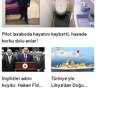
Pilot lavaboda hayatını kaybetti, havada
korku dolu anlar!
İngilizler adını
Türkiye’yle
koydu: Hakan Fidan
Libya’dan Doğu
faktörü! AB’ye
Akdeniz’de “birlik
Türkiye çağrısı:
devlet” kurma planı
Hala geç değil