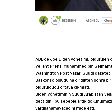
0
BEĞENDİM
ABONE OL
ABD’de Joe Biden yönetimi, öldürülen ga
Veliaht Prensi Muhammed bin Selman’a 
Washington Post yazarı Suudi gazeteci 
Başkonsolosluğu’na girdikten sonra bi
öldürüldüğü ortaya çıkmıştı.
Biden yönetiminin Suudi Arabistan Veli
geçtiğini, bu sebeple artık dokunulmazl
yargılanamayacağını ifade etti.