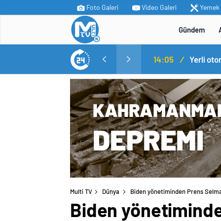
Foto Galeri
Video Galeri
Yemek T
Gündem
MİT’ten Irak’ın kuzeyinde operasyon: Ramazan Güneş Türkiye’ye getirildi
14:05
/
Yerli ot
Multi TV
Dünya
Biden yönetiminden Prens Selman
Biden yönetiminde