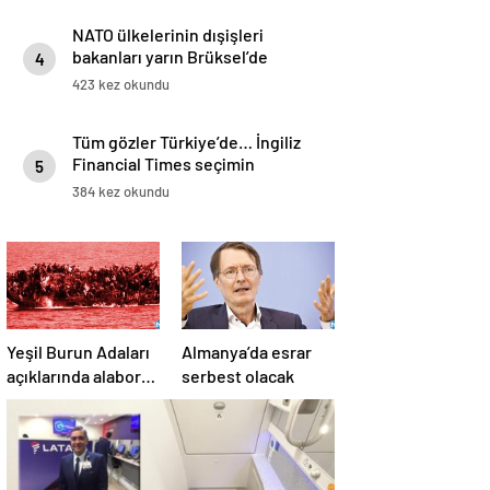
NATO ülkelerinin dışişleri
bakanları yarın Brüksel’de
4
toplanacak
423 kez okundu
Tüm gözler Türkiye’de… İngiliz
Financial Times seçimin
5
favorisini açıkladı
384 kez okundu
Yeşil Burun Adaları
Almanya’da esrar
açıklarında alabora
serbest olacak
oldu… Göçmen
teknesi faciası: 63
ölü