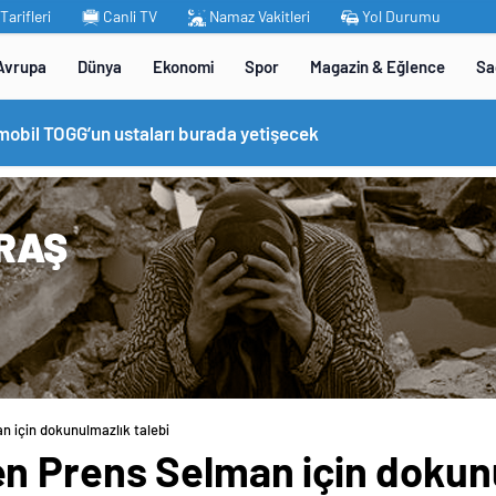
arifleri
Canli TV
Namaz Vakitleri
Yol Durumu
Avrupa
Dünya
Ekonomi
Spor
Magazin & Eğlence
Sa
omobil TOGG’un ustaları burada yetişecek
 için dokunulmazlık talebi
n Prens Selman için dokunu