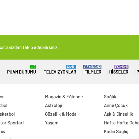
stanızdan takip edebilirsiniz !
LİG
CANLI
VIZYONDAKI
EKONOMİ
PUAN DURUMU
TELEVIZYONLAR
FILMLER
HISSELER
P
or
Magazin & Eğlence
Sağlık
tbol
Astroloji
Anne Çocuk
sketbol
Güzellik & Moda
Aşk & Cinsellik
tor Sporlari
Yaşam
Hafta Hafta Gebe
nis
Kadın Sağlığı