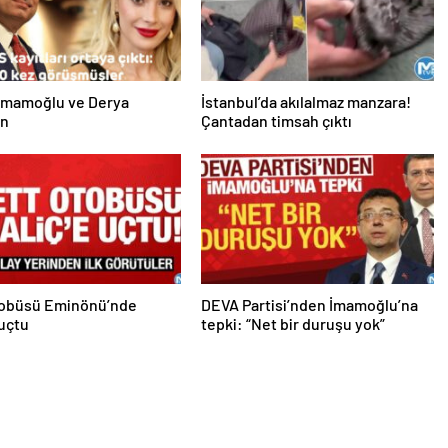
İmamoğlu ve Derya
İstanbul’da akılalmaz manzara!
an
Çantadan timsah çıktı
tobüsü Eminönü’nde
DEVA Partisi’nden İmamoğlu’na
uçtu
tepki: “Net bir duruşu yok”