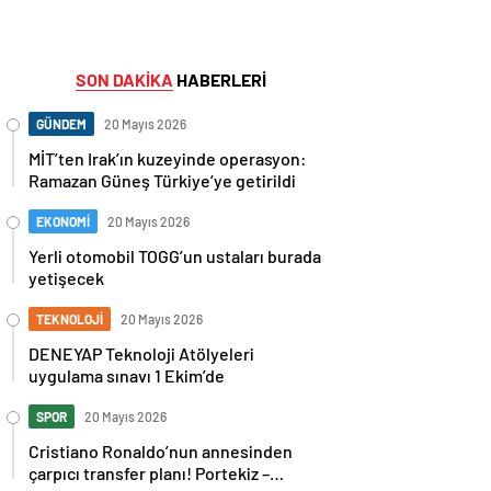
SON DAKİKA
HABERLERİ
GÜNDEM
20 Mayıs 2026
MİT’ten Irak’ın kuzeyinde operasyon:
Ramazan Güneş Türkiye’ye getirildi
EKONOMİ
20 Mayıs 2026
Yerli otomobil TOGG’un ustaları burada
yetişecek
TEKNOLOJİ
20 Mayıs 2026
DENEYAP Teknoloji Atölyeleri
uygulama sınavı 1 Ekim’de
SPOR
20 Mayıs 2026
Cristiano Ronaldo’nun annesinden
çarpıcı transfer planı! Portekiz –