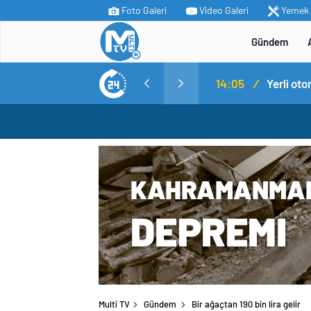
Foto Galeri
Video Galeri
Yemek T
Gündem
MİT’ten Irak’ın kuzeyinde operasyon: Ramazan Güneş Türkiye’ye getirildi
14:05
/
Yerli ot
Multi TV
Gündem
Bir ağaçtan 190 bin lira gelir