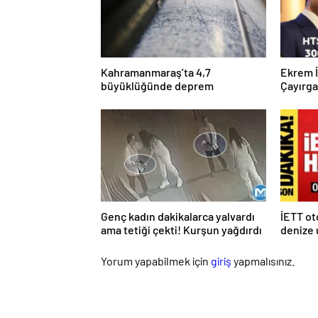
Kahramanmaraş’ta 4,7
Ekrem 
büyüklüğünde deprem
Çayırg
Genç kadın dakikalarca yalvardı
İETT o
ama tetiği çekti! Kurşun yağdırdı
denize 
Yorum yapabilmek için
giriş
yapmalısınız.