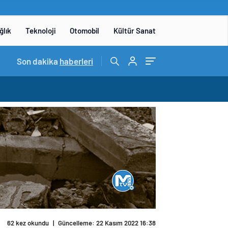
ğlık
Teknoloji
Otomobil
Kültür Sanat
15:06
Son dakika
/
DENEYAP Teknoloji Atölyeleri uygulama sınavı 1 
haberleri
62 kez okundu
|
Güncelleme: 22 Kasım 2022 16:38