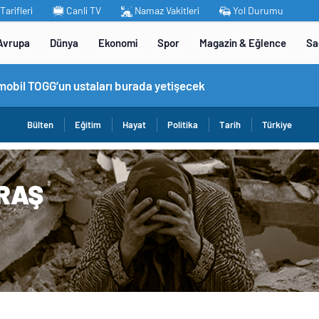
arifleri
Canli TV
Namaz Vakitleri
Yol Durumu
Avrupa
Dünya
Ekonomi
Spor
Magazin & Eğlence
Sa
omobil TOGG’un ustaları burada yetişecek
Bülten
Eğitim
Hayat
Politika
Tarih
Türkiye