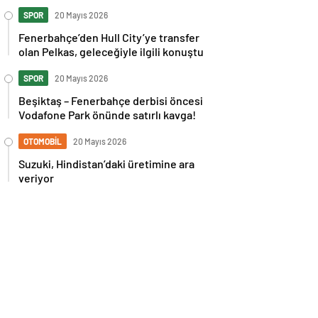
İspanya maçı sonrası tepkilere kız
kardeşinden sert cevap
SPOR
20 Mayıs 2026
Fenerbahçe’den Hull City’ye transfer
olan Pelkas, geleceğiyle ilgili konuştu
SPOR
20 Mayıs 2026
Beşiktaş – Fenerbahçe derbisi öncesi
Vodafone Park önünde satırlı kavga!
OTOMOBİL
20 Mayıs 2026
Suzuki, Hindistan’daki üretimine ara
veriyor