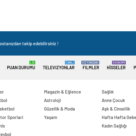
stanızdan takip edebilirsiniz !
LİG
CANLI
VIZYONDAKI
EKONOMİ
PUAN DURUMU
TELEVIZYONLAR
FILMLER
HISSELER
P
or
Magazin & Eğlence
Sağlık
tbol
Astroloji
Anne Çocuk
sketbol
Güzellik & Moda
Aşk & Cinsellik
tor Sporlari
Yaşam
Hafta Hafta Gebe
nis
Kadın Sağlığı
leybol