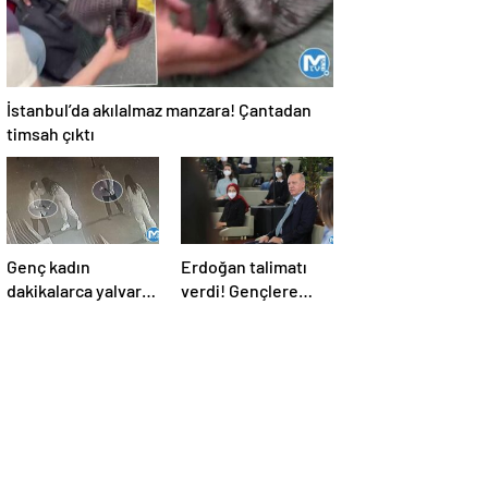
İstanbul’da akılalmaz manzara! Çantadan
timsah çıktı
Genç kadın
Erdoğan talimatı
dakikalarca yalvardı
verdi! Gençlere
ama tetiği çekti!
verilen o sözler
Kurşun yağdırdı
tutuluyor