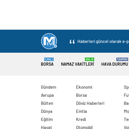
Haberleri güncel olarak e-po
CANLI
ANLIK
TAHMİNİ
BORSA
NAMAZ VAKITLERI
HAVA DURUMU
Gündem
Ekonomi
Sp
Avrupa
Borsa
Fu
Bülten
Döviz Haberleri
Ba
Dünya
Emtia
Mo
Eğitim
Kredi
Te
Hayat
Otomobil
Vo