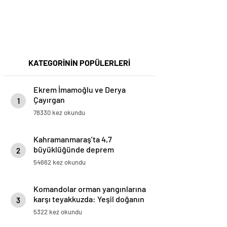
KATEGORİNİN POPÜLERLERİ
Ekrem İmamoğlu ve Derya
Çayırgan
1
78330 kez okundu
Kahramanmaraş’ta 4,7
büyüklüğünde deprem
2
54662 kez okundu
Komandolar orman yangınlarına
karşı teyakkuzda: Yeşil doğanın
3
canlıları onlara emanet
5322 kez okundu