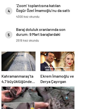
‘Zoom’ toplantısına katılan
Özgür Özel İmamoğlu’nu da sattı
4
4300 kez okundu
Baraj doluluk oranlarında son
durum: 9 Mart barajlardaki
5
doluluk oranı ne kadar, yüzde
2519 kez okundu
kaç?
Kahramanmaraş’ta
Ekrem İmamoğlu ve
4,7 büyüklüğünde
Derya Çayırgan
deprem