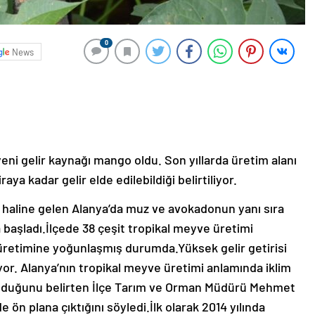
0
News
 yeni gelir kaynağı mango oldu. Son yıllarda üretim alanı
ya kadar gelir elde edilebildiği belirtiliyor.
 haline gelen Alanya’da muz ve avokadonun yanı sıra
aşladı.İlçede 38 çeşit tropikal meyve üretimi
o üretimine yoğunlaşmış durumda.Yüksek gelir getirisi
yor. Alanya’nın tropikal meyve üretimi anlamında iklim
n olduğunu belirten İlçe Tarım ve Orman Müdürü Mehmet
 ön plana çıktığını söyledi.İlk olarak 2014 yılında