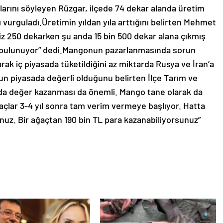
larını söyleyen Rüzgar, ilçede 74 dekar alanda üretim
ını vurguladı.Üretimin yıldan yıla arttığını belirten Mehmet
iz 250 dekarken şu anda 15 bin 500 dekar alana çıkmış
e bulunuyor” dedi.Mangonun pazarlanmasında sorun
rak iç piyasada tüketildiğini az miktarda Rusya ve İran’a
un piyasada değerli olduğunu belirten İlçe Tarım ve
a değer kazanması da önemli. Mango tane olarak da
ğaçlar 3-4 yıl sonra tam verim vermeye başlıyor. Hatta
rsunuz. Bir ağaçtan 190 bin TL para kazanabiliyorsunuz”