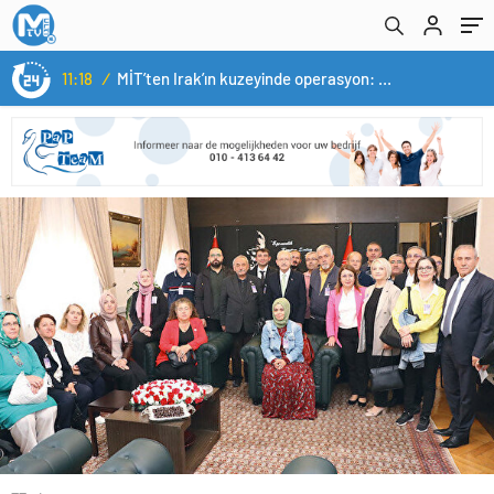
14:05
/
Yerli otomobil TOGG’un ustaları burada yetişecek