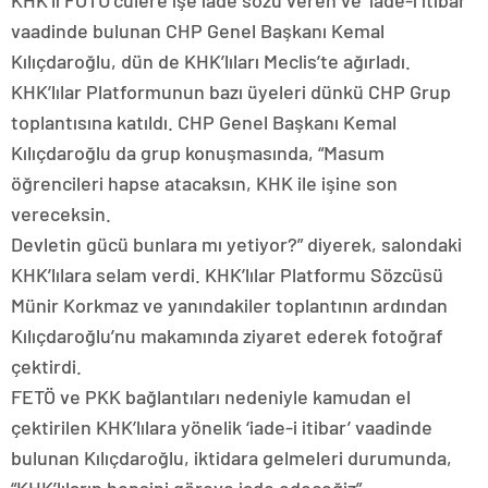
KHK’lı FÖTÜ’cülere işe iade sözü veren ve ‘iade-i itibar’
vaadinde bulunan CHP Genel Başkanı Kemal
Kılıçdaroğlu, dün de KHK’lıları Meclis’te ağırladı.
KHK’lılar Platformunun bazı üyeleri dünkü CHP Grup
toplantısına katıldı. CHP Genel Başkanı Kemal
Kılıçdaroğlu da grup konuşmasında, “Masum
öğrencileri hapse atacaksın, KHK ile işine son
vereceksin.
Devletin gücü bunlara mı yetiyor?” diyerek, salondaki
KHK’lılara selam verdi. KHK’lılar Platformu Sözcüsü
Münir Korkmaz ve yanındakiler toplantının ardından
Kılıçdaroğlu’nu makamında ziyaret ederek fotoğraf
çektirdi.
FETÖ ve PKK bağlantıları nedeniyle kamudan el
çektirilen KHK’lılara yönelik ‘iade-i itibar’ vaadinde
bulunan Kılıçdaroğlu, iktidara gelmeleri durumunda,