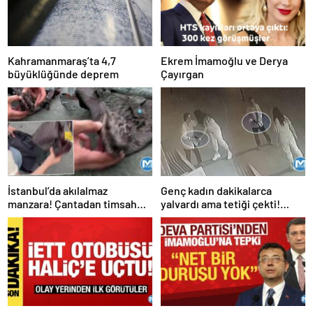
Kahramanmaraş’ta 4,7
Ekrem İmamoğlu ve Derya
büyüklüğünde deprem
Çayırgan
İstanbul’da akılalmaz
Genç kadın dakikalarca
manzara! Çantadan timsah
yalvardı ama tetiği çekti!
çıktı
Kurşun yağdırdı