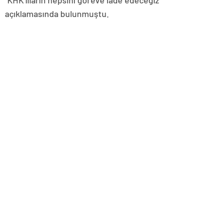
“KHK’lıların hepsini göreve iade edeceğiz”
açıklamasında bulunmuştu.