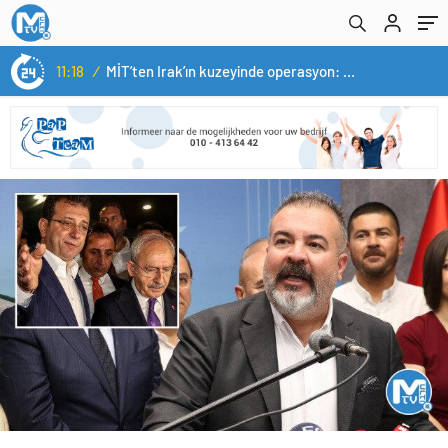
kaptanı Kılıçdaroğlu’ mesajı
11:18
/
MİT’ten Irak’ın kuzeyinde operasyon: Ramazan Güneş Türkiye’ye getirildi