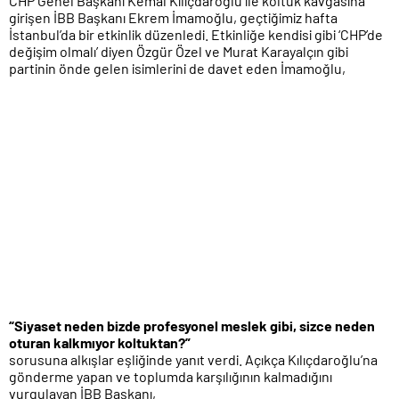
CHP Genel Başkanı Kemal Kılıçdaroğlu ile koltuk kavgasına
girişen İBB Başkanı Ekrem İmamoğlu, geçtiğimiz hafta
İstanbul’da bir etkinlik düzenledi. Etkinliğe kendisi gibi ‘CHP’de
değişim olmalı’ diyen Özgür Özel ve Murat Karayalçın gibi
partinin önde gelen isimlerini de davet eden İmamoğlu,
“Siyaset neden bizde profesyonel meslek gibi, sizce neden
oturan kalkmıyor koltuktan?”
sorusuna alkışlar eşliğinde yanıt verdi. Açıkça Kılıçdaroğlu’na
gönderme yapan ve toplumda karşılığının kalmadığını
vurgulayan İBB Başkanı,