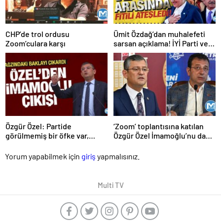
CHP’de trol ordusu
Ümit Özdağ’dan muhalefeti
Zoom’culara karşı
sarsan açıklama! İYİ Parti ve
CHP arasında fitili ateşledi!
Özgür Özel: Partide
‘Zoom’ toplantısına katılan
görülmemiş bir öfke var,
Özgür Özel İmamoğlu’nu da
süratle devrim şart
sattı
Yorum yapabilmek için
giriş
yapmalısınız.
Multi TV