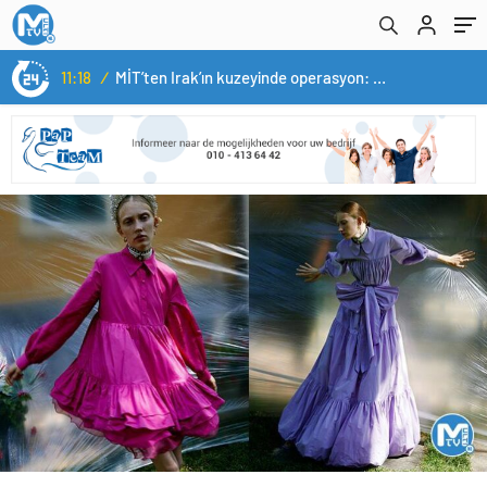
14:05
/
Yerli otomobil TOGG’un ustaları burada yetişecek