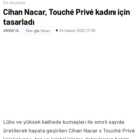
64 okunma
Cihan Nacar, Touché Privé kadını için
tasarladı
24 Kasım 2022 17:39
ABONE OL
News
Lüks ve yüksek kalitede kumaşları ile sınırlı sayıda
üretilerek hayata geçirilen Cihan Nacar x Touché Privé
koleksiyonu, taş ve kristal işleme detaylarının hakim