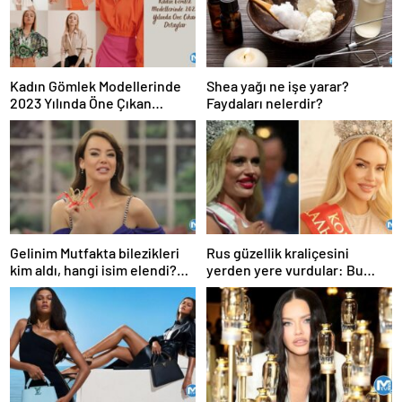
Kadın Gömlek Modellerinde
Shea yağı ne işe yarar?
2023 Yılında Öne Çıkan
Faydaları nelerdir?
Detaylar
Gelinim Mutfakta bilezikleri
Rus güzellik kraliçesini
kim aldı, hangi isim elendi?
yerden yere vurdular: Bu
Gelinim Muftakta’da
fotoğraflardaki sensen
finalistler belli oldu! İşte 16
podyumda tacı takan kimdi?
Haziran puan durumu…