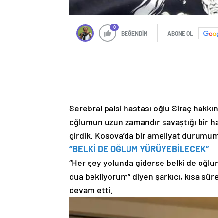
0
BEĞENDİM
ABONE OL
Serebral palsi hastası oğlu Siraç hakkın
oğlumun uzun zamandır savaştığı bir hast
girdik. Kosova’da bir ameliyat durumumu
“BELKİ DE OĞLUM YÜRÜYEBİLECEK”
“Her şey yolunda giderse belki de oğl
dua bekliyorum” diyen şarkıcı, kısa sür
devam etti.