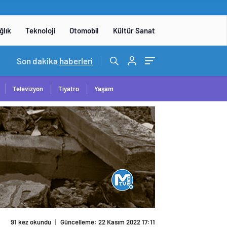
ğlık
Teknoloji
Otomobil
Kültür Sanat
15:06
Son dakika
/
DENEYAP Teknoloji Atölyeleri uygulama sınavı 1 
haberleri
Televizyon
Tiyatro
Yaşam
91 kez okundu
|
Güncelleme: 22 Kasım 2022 17:11