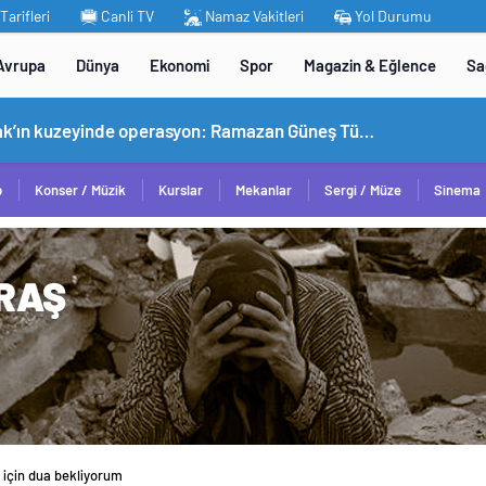
arifleri
Canli TV
Namaz Vakitleri
Yol Durumu
Avrupa
Dünya
Ekonomi
Spor
Magazin & Eğlence
Sa
omobil TOGG’un ustaları burada yetişecek
p
Konser / Müzik
Kurslar
Mekanlar
Sergi / Müze
Sinema
 için dua bekliyorum