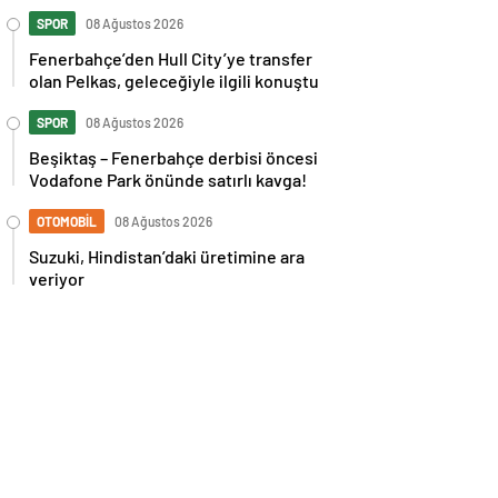
İspanya maçı sonrası tepkilere kız
kardeşinden sert cevap
SPOR
08 Ağustos 2026
Fenerbahçe’den Hull City’ye transfer
olan Pelkas, geleceğiyle ilgili konuştu
SPOR
08 Ağustos 2026
Beşiktaş – Fenerbahçe derbisi öncesi
Vodafone Park önünde satırlı kavga!
OTOMOBİL
08 Ağustos 2026
Suzuki, Hindistan’daki üretimine ara
veriyor