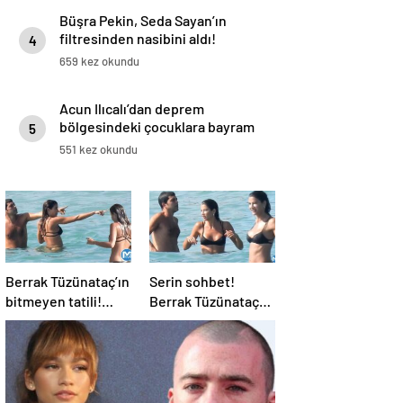
Büşra Pekin, Seda Sayan’ın
filtresinden nasibini aldı!
4
659 kez okundu
Acun Ilıcalı’dan deprem
bölgesindeki çocuklara bayram
5
sürprizi
551 kez okundu
Berrak Tüzünataç’ın
Serin sohbet!
bitmeyen tatili!
Berrak Tüzünataç
Denizde sohbet etti
erkek arkadaşıyla
tatilde…