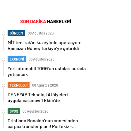
SON DAKİKA
HABERLERİ
GÜNDEM
08 Ağustos 2026
MİT’ten Irak’ın kuzeyinde operasyon:
Ramazan Güneş Türkiye’ye getirildi
EKONOMİ
08 Ağustos 2026
Yerli otomobil TOGG’un ustaları burada
yetişecek
TEKNOLOJİ
08 Ağustos 2026
DENEYAP Teknoloji Atölyeleri
uygulama sınavı 1 Ekim’de
SPOR
08 Ağustos 2026
Cristiano Ronaldo’nun annesinden
çarpıcı transfer planı! Portekiz –