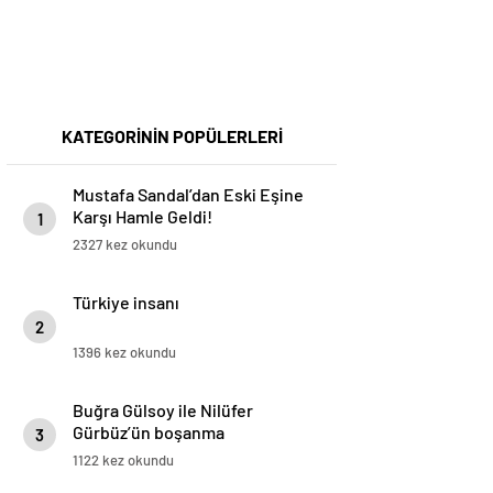
KATEGORİNİN POPÜLERLERİ
Mustafa Sandal’dan Eski Eşine
Karşı Hamle Geldi!
1
2327 kez okundu
Türkiye insanı
2
1396 kez okundu
Buğra Gülsoy ile Nilüfer
Gürbüz’ün boşanma
3
protokolündeki gizli detay!
1122 kez okundu