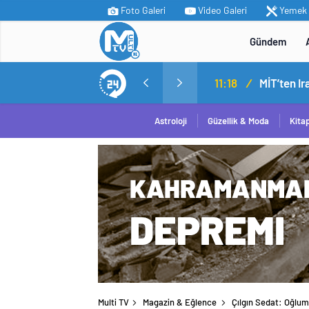
Foto Galeri
Video Galeri
Yemek T
Gündem
MİT’ten Irak’ın kuzeyinde operasyon: Ramazan Güneş Türkiye’ye getirildi
14:05
/
Yerli ot
Astroloji
Güzellik & Moda
Kita
Multi TV
Magazin & Eğlence
Çılgın Sedat: Oğlum