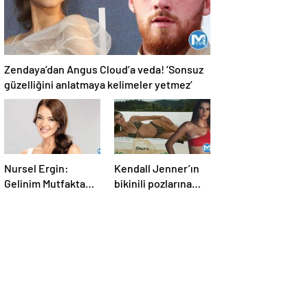
Zendaya’dan Angus Cloud’a veda! ‘Sonsuz
güzelliğini anlatmaya kelimeler yetmez’
Nursel Ergin:
Kendall Jenner’ın
Gelinim Mutfakta
bikinili pozlarına
beni daha çok
beğeni yağdı!
güçlendirdi!