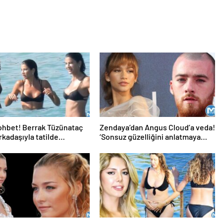
ohbet! Berrak Tüzünataç
Zendaya’dan Angus Cloud’a veda!
rkadaşıyla tatilde…
‘Sonsuz güzelliğini anlatmaya
kelimeler yetmez’