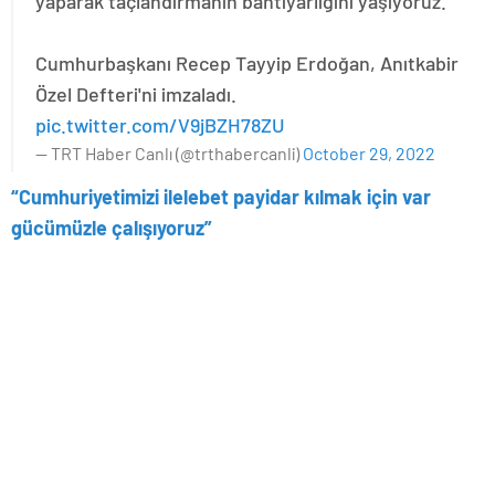
yaparak taçlandırmanın bahtiyarlığını yaşıyoruz."
Cumhurbaşkanı Recep Tayyip Erdoğan, Anıtkabir
Özel Defteri'ni imzaladı.
pic.twitter.com/V9jBZH78ZU
— TRT Haber Canlı (@trthabercanli)
October 29, 2022
“Cumhuriyetimizi ilelebet payidar kılmak için var
gücümüzle çalışıyoruz”