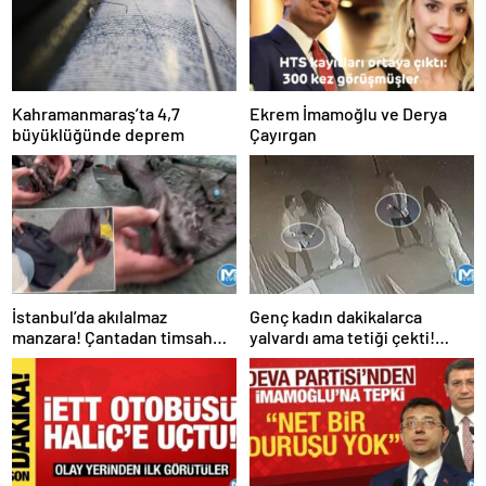
Kahramanmaraş’ta 4,7
Ekrem İmamoğlu ve Derya
büyüklüğünde deprem
Çayırgan
İstanbul’da akılalmaz
Genç kadın dakikalarca
manzara! Çantadan timsah
yalvardı ama tetiği çekti!
çıktı
Kurşun yağdırdı