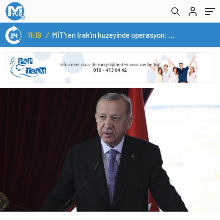
11:18
/
MİT’ten Irak’ın kuzeyinde operasyon: Ramazan Güneş Türkiye’ye getirildi