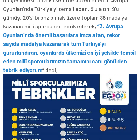
Oyunları’nda Türkiye’yi temsil eden, 9’u altın, 9’u
gümüş, 20’si bronz olmak üzere toplam 38 madalya
kazanan milli sporcuları tebrik ederek,
“3. Avrupa
Oyunları’nda önemli başarılara imza atan, rekor
sayıda madalya kazanarak tüm Türkiye’yi
gururlandıran, oyunlarda ülkemizi en iyi şekilde temsil
eden millî sporcularımızın tamamını canı gönülden
tebrik ediyorum
” dedi.