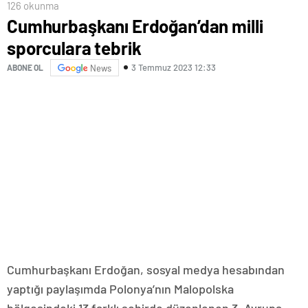
126 okunma
Cumhurbaşkanı Erdoğan’dan milli
sporculara tebrik
3 Temmuz 2023 12:33
ABONE OL
News
Cumhurbaşkanı Erdoğan, sosyal medya hesabından
yaptığı paylaşımda Polonya’nın Malopolska
bölgesindeki 13 farklı şehirde düzenlenen 3. Avrupa