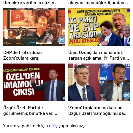
Gençlere verilen o sözler
okuyan İmamoğlu: Ajandamız
tutuluyor
olacak ama belli bir günü yok
CHP’de trol ordusu
Ümit Özdağ’dan muhalefeti
Zoom’culara karşı
sarsan açıklama! İYİ Parti ve
CHP arasında fitili ateşledi!
Özgür Özel: Partide
‘Zoom’ toplantısına katılan
görülmemiş bir öfke var,
Özgür Özel İmamoğlu’nu da
süratle devrim şart
sattı
Yorum yapabilmek için
giriş
yapmalısınız.