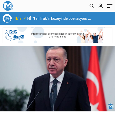
14:05
/
Yerli otomobil TOGG’un ustaları burada yetişecek