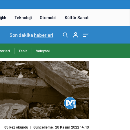
ğlık
Teknoloji
Otomobil
Kültür Sanat
15:06
Son dakika
/
DENEYAP Teknoloji Atölyeleri uygulama sınavı 1 
haberleri
erleri
Tenis
Voleybol
85 kez okundu
|
Güncelleme: 26 Kasım 2022 14:10