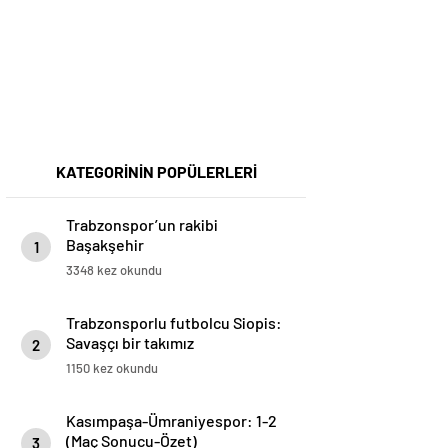
KATEGORİNİN POPÜLERLERİ
Trabzonspor’un rakibi
Başakşehir
1
3348 kez okundu
Trabzonsporlu futbolcu Siopis:
Savaşçı bir takımız
2
1150 kez okundu
Kasımpaşa-Ümraniyespor: 1-2
(Maç Sonucu-Özet)
3