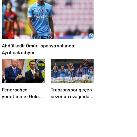
Abdülkadir Ömür, İspanya yolunda!
Ayrılmak istiyor
Fenerbahçe
Trabzonspor geçen
yönetimine: Golü
sezonun uzağında
de mi çıkıp Erdoğan
kaldı
atsın!