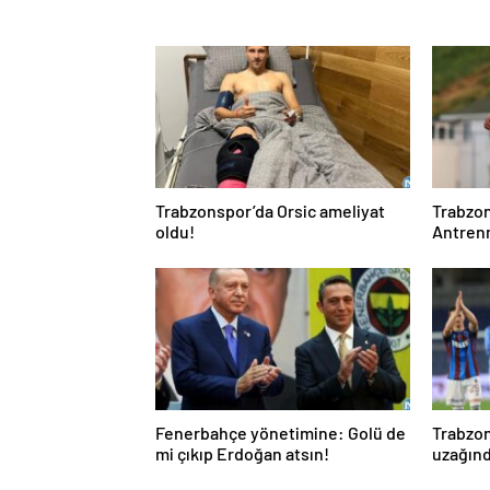
Trabzonspor’da Orsic ameliyat
Trabzon
oldu!
Antren
Fenerbahçe yönetimine: Golü de
Trabzo
mi çıkıp Erdoğan atsın!
uzağınd