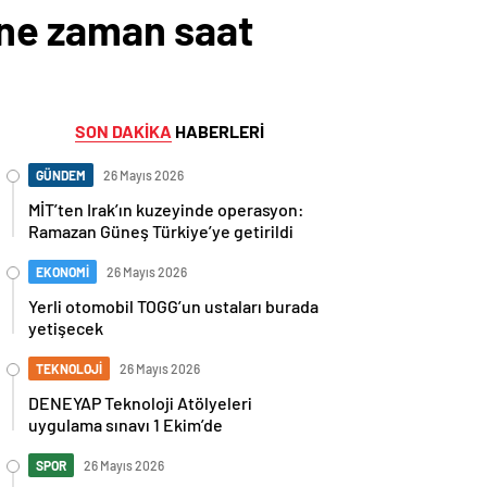
ne zaman saat
SON DAKİKA
HABERLERİ
GÜNDEM
26 Mayıs 2026
MİT’ten Irak’ın kuzeyinde operasyon:
Ramazan Güneş Türkiye’ye getirildi
EKONOMİ
26 Mayıs 2026
Yerli otomobil TOGG’un ustaları burada
yetişecek
TEKNOLOJİ
26 Mayıs 2026
DENEYAP Teknoloji Atölyeleri
uygulama sınavı 1 Ekim’de
SPOR
26 Mayıs 2026