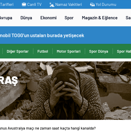
arifleri
Canli TV
Namaz Vakitleri
Yol Durumu
Avrupa
Dünya
Ekonomi
Spor
Magazin & Eğlence
Sa
omobil TOGG’un ustaları burada yetişecek
Diğer Sporlar
Futbol
Motor Sporlari
Spor Dünya
Spor Hab
nus Avustralya maçı ne zaman saat kaçta hangi kanalda?