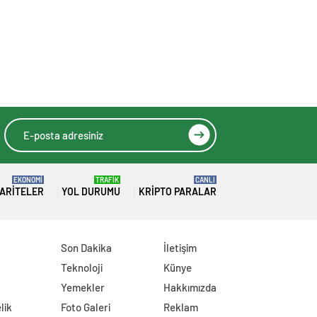
EKONOMİ
TRAFİK
CANLI
ARITELER
YOL DURUMU
KRIPTO PARALAR
Son Dakika
İletişim
Teknoloji
Künye
Yemekler
Hakkımızda
lik
Foto Galeri
Reklam