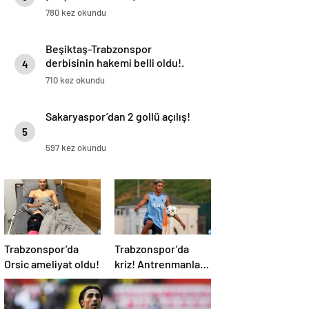
780 kez okundu
Beşiktaş-Trabzonspor
derbisinin hakemi belli oldu!.
4
710 kez okundu
Sakaryaspor’dan 2 gollü açılış!
5
597 kez okundu
Trabzonspor’da
Trabzonspor’da
Orsic ameliyat oldu!
kriz! Antrenmanlara
çıkmıyor