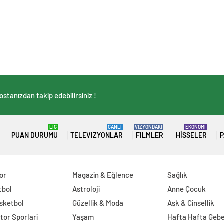
stanızdan takip edebilirsiniz !
LİG
CANLI
VIZYONDAKI
EKONOMİ
PUAN DURUMU
TELEVIZYONLAR
FILMLER
HISSELER
P
or
Magazin & Eğlence
Sağlık
tbol
Astroloji
Anne Çocuk
sketbol
Güzellik & Moda
Aşk & Cinsellik
tor Sporlari
Yaşam
Hafta Hafta Gebe