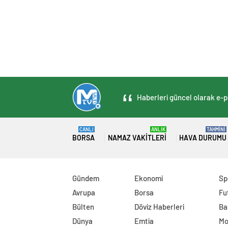
Haberleri güncel olarak e-po
CANLI
ANLIK
TAHMİNİ
BORSA
NAMAZ VAKITLERI
HAVA DURUMU
Gündem
Ekonomi
Sp
Avrupa
Borsa
Fu
Bülten
Döviz Haberleri
Ba
Dünya
Emtia
Mo