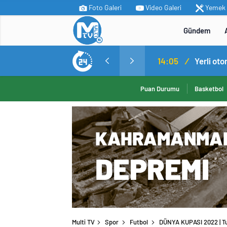
Foto Galeri
Video Galeri
Yemek T
Gündem
MİT’ten Irak’ın kuzeyinde operasyon: Ramazan Güneş Türkiye’ye getirildi
14:05
/
Yerli ot
Puan Durumu
Basketbol
Multi TV
Spor
Futbol
DÜNYA KUPASI 2022 | Tu