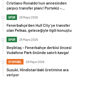
Cristiano Ronaldo’nun annesinden
çarpıcı transfer planı! Portekiz –
İspanya maçı sonrası tepkilere kız
kardeşinden sert cevap
SPOR
26 Mayıs 2026
Fenerbahçe’den Hull City’ye transfer
olan Pelkas, geleceğiyle ilgili konuştu
SPOR
26 Mayıs 2026
Beşiktaş – Fenerbahçe derbisi öncesi
Vodafone Park önünde satırlı kavga!
OTOMOBİL
26 Mayıs 2026
Suzuki, Hindistan’daki üretimine ara
veriyor