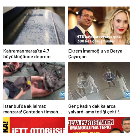
Kahramanmaraş’ta 4,7
Ekrem İmamoğlu ve Derya
büyüklüğünde deprem
Çayırgan
İstanbul’da akılalmaz
Genç kadın dakikalarca
manzara! Çantadan timsah
yalvardı ama tetiği çekti!
çıktı
Kurşun yağdırdı