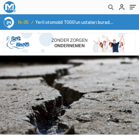
14:05
/
Yerli otomobil TOGG’un ustaları burada yetişecek