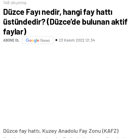
148 okunma
Düzce Fayı nedir, hangi fay hattı
üstündedir? (Düzce’de bulunan aktif
faylar)
23 Kasım 2022 12:34
ABONE OL
News
Düzce fay hattı, Kuzey Anadolu Fay Zonu (KAFZ)