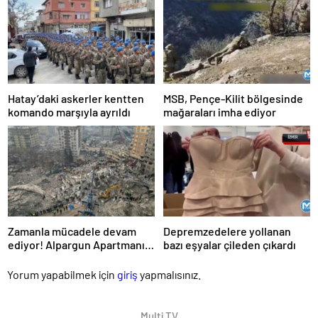
Hatay’daki askerler kentten
MSB, Pençe-Kilit bölgesinde
komando marşıyla ayrıldı
mağaraları imha ediyor
Zamanla mücadele devam
Depremzedelere yollanan
ediyor! Alpargun Apartmanı
bazı eşyalar çileden çıkardı
drone ile böyle görüntülendi
Yorum yapabilmek için
giriş
yapmalısınız.
Multi TV