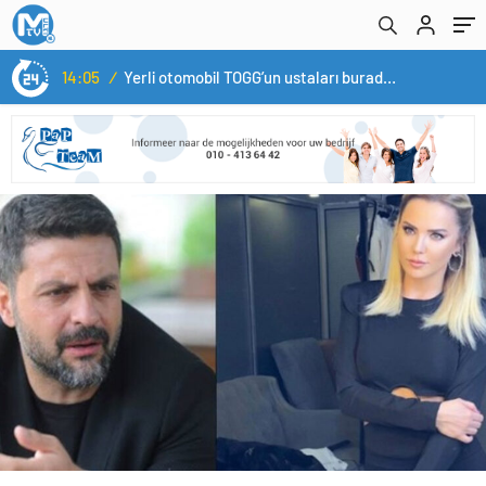
14:05
/
Yerli otomobil TOGG’un ustaları burada yetişecek