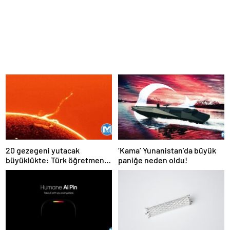
20 gezegeni yutacak
‘Kama’ Yunanistan’da büyük
büyüklükte: Türk öğretmen
paniğe neden oldu!
kaydetti daha önce böylesi
hiç görülmedi