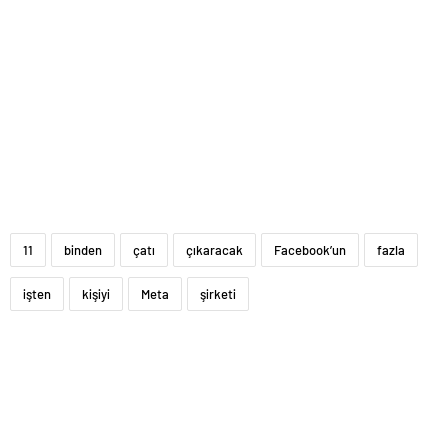
11
binden
çatı
çıkaracak
Facebook’un
fazla
işten
kişiyi
Meta
şirketi