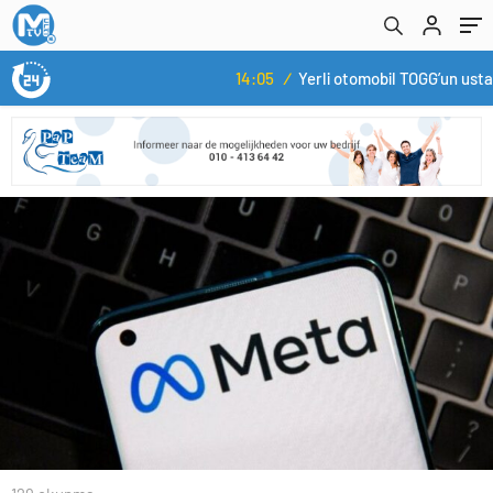
14:05
/
Yerli otomobil TOGG’un ustaları burada yetişecek