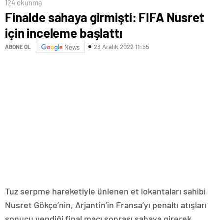
124 okunma
Finalde sahaya girmişti: FIFA Nusret
için inceleme başlattı
23 Aralık 2022 11:55
ABONE OL
News
Tuz serpme hareketiyle ünlenen et lokantaları sahibi
Nusret Gökçe’nin, Arjantin’in Fransa’yı penaltı atışları
sonucu yendiği final maçı sonrası sahaya girerek