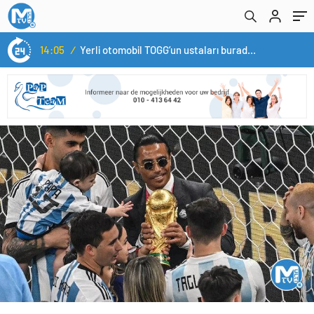
14:05
/
Yerli otomobil TOGG’un ustaları burada yetişecek