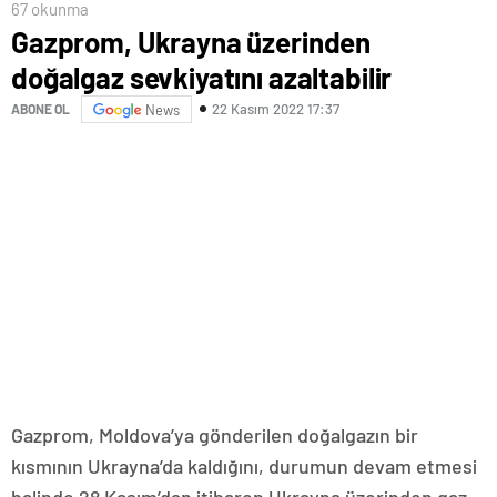
67 okunma
Gazprom, Ukrayna üzerinden
doğalgaz sevkiyatını azaltabilir
22 Kasım 2022 17:37
ABONE OL
News
Gazprom, Moldova’ya gönderilen doğalgazın bir
kısmının Ukrayna’da kaldığını, durumun devam etmesi
halinde 28 Kasım’dan itibaren Ukrayna üzerinden gaz