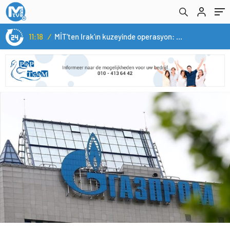
11:18
/
MİT’ten Irak’ın kuzeyinde operasyon: Ramazan Güneş Türkiye’ye getirildi