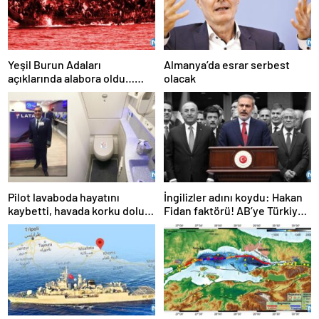
Yeşil Burun Adaları
Almanya’da esrar serbest
açıklarında alabora oldu…
olacak
Göçmen teknesi faciası: 63
ölü
Pilot lavaboda hayatını
İngilizler adını koydu: Hakan
kaybetti, havada korku dolu
Fidan faktörü! AB’ye Türkiye
anlar!
çağrısı: Hala geç değil