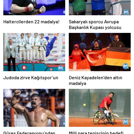
Haltercilerden 22 madalya!
Sakaryalı sporcu Avrupa
Başkanlık Kupası yolcusu
Judoda zirve Kağıtspor’un
Deniz Kayadelen’den altın
madalya
Güreş Federasyonu’ndan
Milli para tenisçinin hedefi