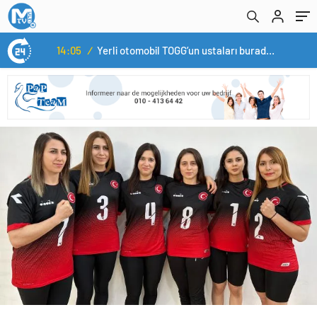
14:05
/
Yerli otomobil TOGG’un ustaları burada yetişecek