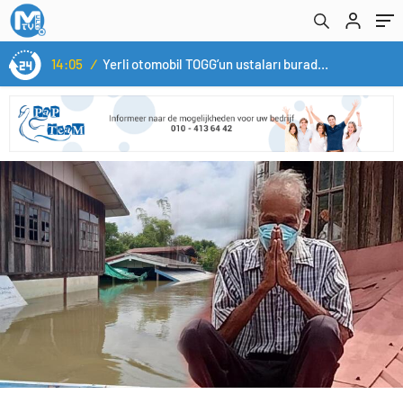
14:05
/
Yerli otomobil TOGG’un ustaları burada yetişecek