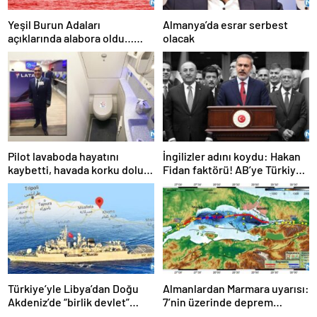
Yeşil Burun Adaları
Almanya’da esrar serbest
açıklarında alabora oldu…
olacak
Göçmen teknesi faciası: 63
ölü
Pilot lavaboda hayatını
İngilizler adını koydu: Hakan
kaybetti, havada korku dolu
Fidan faktörü! AB’ye Türkiye
anlar!
çağrısı: Hala geç değil
Türkiye’yle Libya’dan Doğu
Almanlardan Marmara uyarısı:
Akdeniz’de “birlik devlet”
7’nin üzerinde deprem
kurma planı
gecikmiş durumda