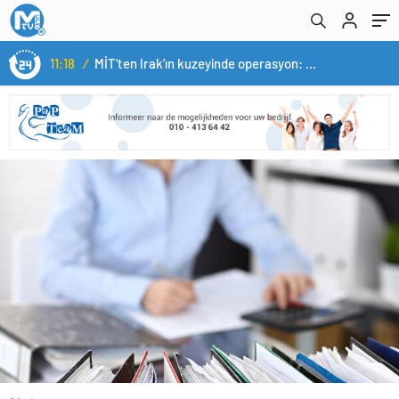
11:18
/
MİT’ten Irak’ın kuzeyinde operasyon: Ramazan Güneş Türkiye’ye getirildi