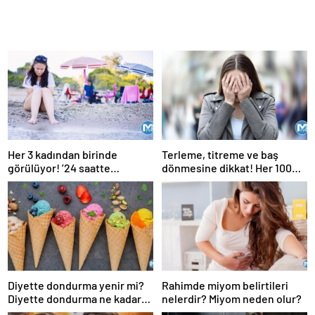
Her 3 kadından birinde
Terleme, titreme ve baş
görülüyor! ’24 saatte
dönmesine dikkat! Her 100
geçmiyorsa doktora
kişiden 13’ünde görülüyor
başvurulmalı’
Diyette dondurma yenir mi?
Rahimde miyom belirtileri
Diyette dondurma ne kadar
nelerdir? Miyom neden olur?
yenir, ne zaman yenir?