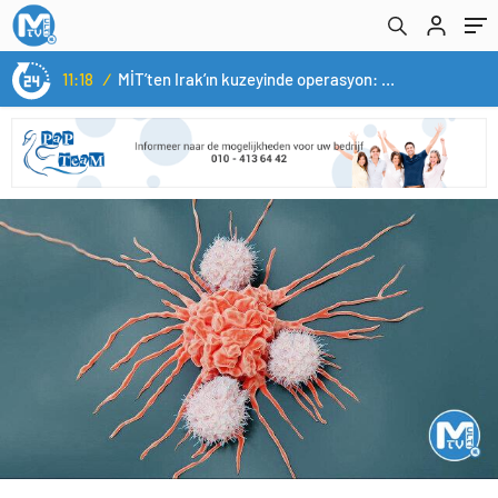
11:18
/
MİT’ten Irak’ın kuzeyinde operasyon: Ramazan Güneş Türkiye’ye getirildi