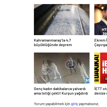
Kahramanmaraş’ta 4,7
Ekrem 
büyüklüğünde deprem
Çayırg
Genç kadın dakikalarca yalvardı
İETT o
ama tetiği çekti! Kurşun yağdırdı
denize 
Yorum yapabilmek için
giriş
yapmalısınız.