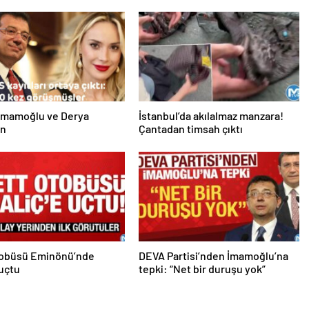
İmamoğlu ve Derya
İstanbul’da akılalmaz manzara!
an
Çantadan timsah çıktı
tobüsü Eminönü’nde
DEVA Partisi’nden İmamoğlu’na
uçtu
tepki: “Net bir duruşu yok”