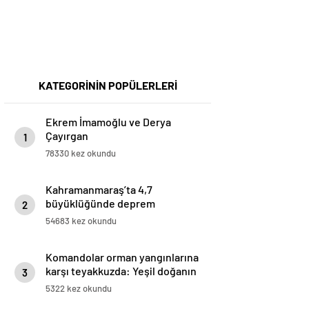
KATEGORİNİN POPÜLERLERİ
Ekrem İmamoğlu ve Derya
Çayırgan
1
78330 kez okundu
Kahramanmaraş’ta 4,7
büyüklüğünde deprem
2
54683 kez okundu
Komandolar orman yangınlarına
karşı teyakkuzda: Yeşil doğanın
3
canlıları onlara emanet
5322 kez okundu