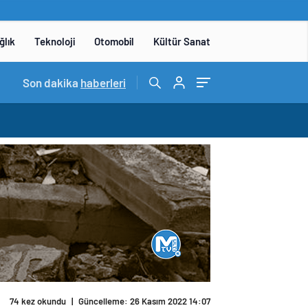
ğlık
Teknoloji
Otomobil
Kültür Sanat
14:05
Son dakika
/
Yerli otomobil TOGG’un ustaları burada yetişece
haberleri
74 kez okundu
|
Güncelleme: 26 Kasım 2022 14:07