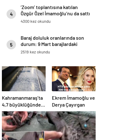
‘Zoom’ toplantısına katılan
Özgür Özel İmamoğlu’nu da sattı
4
4300 kez okundu
Baraj doluluk oranlarında son
durum: 9 Mart barajlardaki
5
doluluk oranı ne kadar, yüzde
2519 kez okundu
kaç?
Kahramanmaraş’ta
Ekrem İmamoğlu ve
4,7 büyüklüğünde
Derya Çayırgan
deprem