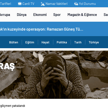
arifleri
Canli TV
Namaz Vakitleri
Yol Durumu
Avrupa
Dünya
Ekonomi
Spor
Magazin & Eğlence
Sa
MİT’ten Irak’ın kuzeyinde operasyon: Ramazan Güneş Türkiye’ye getirildi
Bülten
Eğitim
Hayat
Politika
Tarih
Türkiye
ak göçmen yakalandı