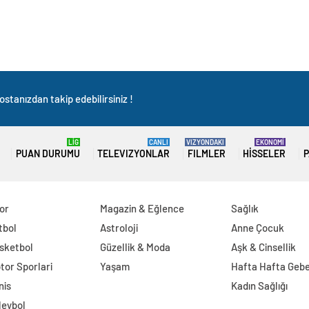
stanızdan takip edebilirsiniz !
LİG
CANLI
VIZYONDAKI
EKONOMİ
PUAN DURUMU
TELEVIZYONLAR
FILMLER
HISSELER
P
or
Magazin & Eğlence
Sağlık
tbol
Astroloji
Anne Çocuk
sketbol
Güzellik & Moda
Aşk & Cinsellik
tor Sporlari
Yaşam
Hafta Hafta Gebe
nis
Kadın Sağlığı
leybol