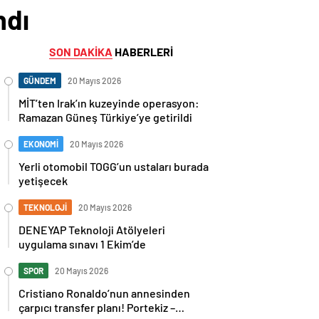
ndı
SON DAKİKA
HABERLERİ
GÜNDEM
20 Mayıs 2026
MİT’ten Irak’ın kuzeyinde operasyon:
Ramazan Güneş Türkiye’ye getirildi
EKONOMİ
20 Mayıs 2026
Yerli otomobil TOGG’un ustaları burada
yetişecek
TEKNOLOJİ
20 Mayıs 2026
DENEYAP Teknoloji Atölyeleri
uygulama sınavı 1 Ekim’de
SPOR
20 Mayıs 2026
Cristiano Ronaldo’nun annesinden
çarpıcı transfer planı! Portekiz –