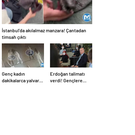
İstanbul’da akılalmaz manzara! Çantadan
timsah çıktı
Genç kadın
Erdoğan talimatı
dakikalarca yalvardı
verdi! Gençlere
ama tetiği çekti!
verilen o sözler
Kurşun yağdırdı
tutuluyor