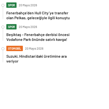
İspanya maçı sonrası tepkilere kız
kardeşinden sert cevap
SPOR
20 Mayıs 2026
Fenerbahçe’den Hull City’ye transfer
olan Pelkas, geleceğiyle ilgili konuştu
SPOR
20 Mayıs 2026
Beşiktaş – Fenerbahçe derbisi öncesi
Vodafone Park önünde satırlı kavga!
OTOMOBİL
20 Mayıs 2026
Suzuki, Hindistan’daki üretimine ara
veriyor