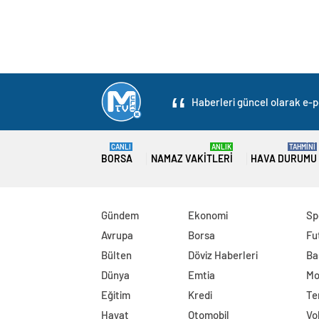
Haberleri güncel olarak e-po
CANLI
ANLIK
TAHMİNİ
BORSA
NAMAZ VAKITLERI
HAVA DURUMU
Gündem
Ekonomi
Sp
Avrupa
Borsa
Fu
Bülten
Döviz Haberleri
Ba
Dünya
Emtia
Mo
Eğitim
Kredi
Te
Hayat
Otomobil
Vo