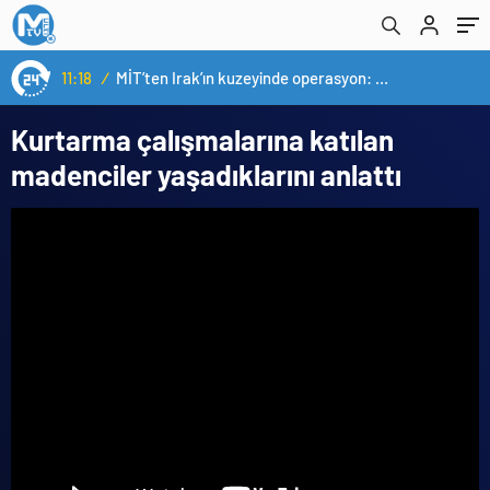
11:18
/
MİT’ten Irak’ın kuzeyinde operasyon: Ramazan Güneş Türkiye’ye getirildi
Kurtarma çalışmalarına katılan
madenciler yaşadıklarını anlattı