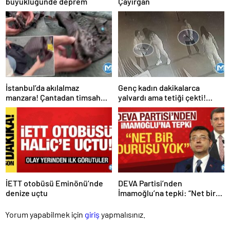
büyüklüğünde deprem
Çayırgan
İstanbul’da akılalmaz
Genç kadın dakikalarca
manzara! Çantadan timsah
yalvardı ama tetiği çekti!
çıktı
Kurşun yağdırdı
İETT otobüsü Eminönü’nde
DEVA Partisi’nden
denize uçtu
İmamoğlu’na tepki: “Net bir
duruşu yok”
Yorum yapabilmek için
giriş
yapmalısınız.