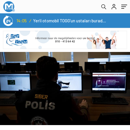
14:05
/
Yerli otomobil TOGG’un ustaları burada yetişecek